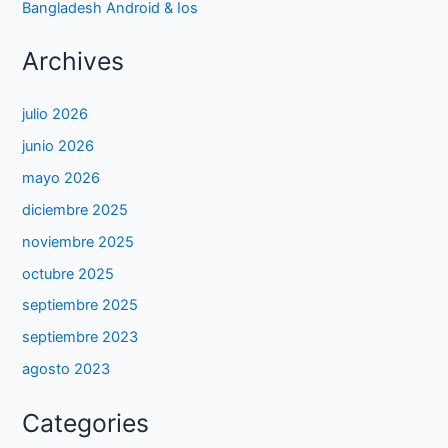
Bangladesh Android & Ios
Archives
julio 2026
junio 2026
mayo 2026
diciembre 2025
noviembre 2025
octubre 2025
septiembre 2025
septiembre 2023
agosto 2023
Categories