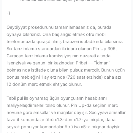
-}
Qeydiyyat prosedurunu tamamlamasanız da, burada
oynaya bilərsiniz. Ona başlanğıc etmək ötrü mobil
telefonunuzda quraşdırılmış brauzeri istifadə edə bilərsiniz.
Sıx tənzimləmə standartları ilə idarə olunan Pin Up 306,
Curacao tənzimləmə komissiyasının nəzarəti altında
lisenziyalı və qanuni bir kazinodur. Fribet — “İdman”
bölməsində istifadə oluna bilən pulsuz mərcdir. Bunun üçün
bonus məbləğini 1 ay ərzində (720 saat ərzində) daha azı
12 dönüm mərc etmək ehtiyac olunur.
Təbii pul ilə oynamaq üçün oyunçuların hesablarını
maliyyələşdirmələri tələb olunur. Pin Up-da seçilən mərc
növünə görə əmsallar və marjalar dəyişir. Səciyyəvi əmsallar
favorit komandalar ötrü x1.3-dən x1.7-yə miqdar, daha
seyrək populyar komandalar ötrü isə x5-ə miqdar dəyişir.