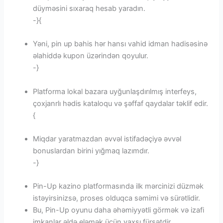
düyməsini sıxaraq hesab yaradın.
-}{
Yəni, pin up bahis hər hansı vahid idman hadisəsinə
əlahiddə kupon üzərindən qoyulur.
-}
Platforma lokal bazara uyğunlaşdırılmış interfeys,
çoxjanrlı hədis kataloqu və şəffaf qaydalar təklif edir.
{
Miqdar yaratmazdan əvvəl istifadəçiyə əvvəl
bonuslardan birini yığmaq lazımdır.
-}
Pin-Up kazino platformasında ilk mərcinizi düzmək
istəyirsinizsə, proses olduqca səmimi və sürətlidir.
Bu, Pin-Up oyunu daha əhəmiyyətli görmək və izafi
imkanlar əldə eləmək üçün yaxşı fürsətdir.