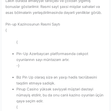
Lakin burada əməliyyat tarixçəsi və çoxdan yığılmış
bonuslar göstərilmir. Rəsmi sayt şəxsi miqdar sahələri və
əsas bölmələrin yerləşdirilməsində dəyərli yeniliklər görüb.
Pin-up Kazinosunun Rəsmi Saytı
{
{
Pin-Up Azerbaycan platformasında cekpot
oyunlarının sayı müntəzəm artır.
-}
Biz Pin Up olaraq sizə ən yaxşı hədis təcrübəsini
təqdim etməyə sadiqik.
Pinup Casino yüksək səviyyəli müştəri dəstəyi
nümayiş etdirir, bu da onu canlı kazino oyunları üçün
qayə seçim edir.
{