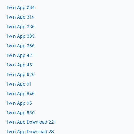
1win App 284
1win App 314
1win App 336
1win App 385
1win App 386
1win App 421
1win App 461
1win App 620
1win App 91
1win App 946
1win App 95
1win App 950
1win App Download 221
1win App Download 28