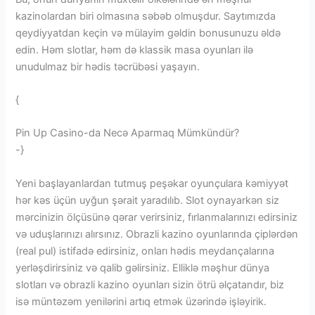
kazinolardan biri olmasına səbəb olmuşdur. Saytımızda
qeydiyyatdan keçin və mülayim gəldin bonusunuzu əldə
edin. Həm slotlar, həm də klassik masa oyunları ilə
unudulmaz bir hədis təcrübəsi yaşayın.
{
Pin Up Casino-da Necə Aparmaq Mümkündür?
-}
Yeni başlayanlardan tutmuş peşəkar oyunçulara kəmiyyət
hər kəs üçün uyğun şərait yaradılıb. Slot oynayarkən siz
mərcinizin ölçüsünə qərar verirsiniz, fırlanmalarınızı edirsiniz
və uduşlarınızı alırsınız. Obrazli kazino oyunlarında çiplərdən
(real pul) istifadə edirsiniz, onları hədis meydançalarına
yerləşdirirsiniz və qalib gəlirsiniz. Elliklə məşhur dünya
slotları və obrazli kazino oyunları sizin ötrü əlçatandır, biz
isə müntəzəm yenilərini artıq etmək üzərində işləyirik.