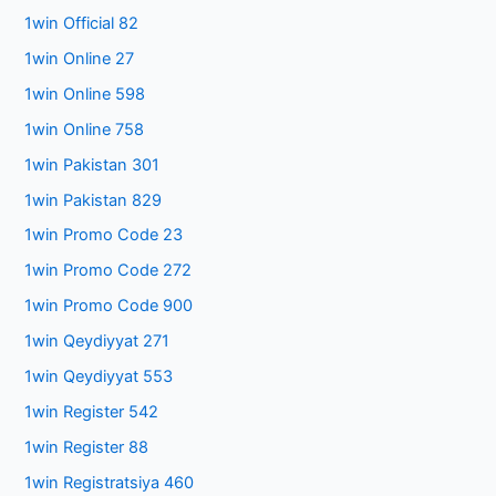
1win Official 82
1win Online 27
1win Online 598
1win Online 758
1win Pakistan 301
1win Pakistan 829
1win Promo Code 23
1win Promo Code 272
1win Promo Code 900
1win Qeydiyyat 271
1win Qeydiyyat 553
1win Register 542
1win Register 88
1win Registratsiya 460