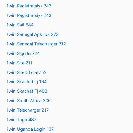
1win Registratsiya 742
1win Registratsiya 743
1win Sait 644
1win Senegal Apk Ios 272
1win Senegal Telecharger 712
1win Sign In 724
1win Site 211
1win Site Oficial 752
1win Skachat Tj 164
1win Skachat Tj 403
1win South Africa 306
1win Telecharger 217
1win Togo 487
1win Uganda Login 137