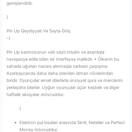
genişləndirib.
{
Pin Up Qeydiyyatı Və Sayta Giriş
-}
Pin Up kazinosunun veb saytı intuitiv və asanlıqla
naviqasiya edilə bilən bir interfeysə malikdir. • Ölkənin bu
sahədə uğurları nəzərə alınmaqla sərbəst çarpışma
Azərbaycanda daha daha izlənilən idman növlərindən
biridir. Oyunçular əməli dilerlərlə ünsiyyət qura və mərclərini
yerləşdirə bilərlər. Uyğun oyunçular üçün keşbek və digər
həftəlik aksiyalar mövcuddur.
{
Elektron pul kisələri arasında Skrill, Neteller və Perfect
Money mövcuddur.