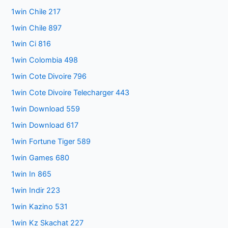
1win Chile 217
1win Chile 897
1win Ci 816
1win Colombia 498
1win Cote Divoire 796
1win Cote Divoire Telecharger 443
1win Download 559
1win Download 617
1win Fortune Tiger 589
1win Games 680
1win In 865
1win Indir 223
1win Kazino 531
1win Kz Skachat 227