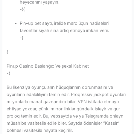
həyəcanını yaşayın.
-}{
Pin-up bet saytı, irəlidə mərc üçün hadisələri
favoritlər siyahısına artıq etməyə imkan verir.
-}
{
Pinup Casino Başlanğıc Və şəxsi Kabinet
-}
Bu lisenziya oyunçuların hüquqlarının qorunmasını və
oyunların ədaləliliyini təmin edir. Proqressiv jackpot oyunları
milyonlarla manat qaznandıra bilər. VPN istifadə etməyə
ehtiyac yoxdur, çünki mirror linklər gündəlik işləyir və gur
proloq təmin edir. Bu, vebsaytda və ya Telegramda onlayn
müsahibə vasitəsilə edilə bilər. Saytda ödənişlər “Kassir”
bölməsi vasitəsilə həyata keçirilir.