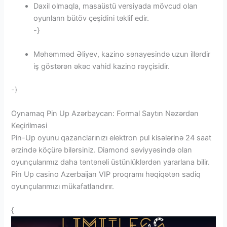
Daxil olmaqla, masaüstü versiyada mövcud olan
oyunların bütöv çeşidini təklif edir.
-}
Məhəmməd Əliyev, kazino sənayesində uzun illərdir
iş göstərən əkəc vahid kazino rəyçisidir.
-}
Oynamaq Pin Up Azərbaycan: Formal Saytın Nəzərdən
Keçirilməsi
Pin-Up oyunu qazanclarınızı elektron pul kisələrinə 24 saat
ərzində köçürə bilərsiniz. Diamond səviyyəsində olan
oyunçularımız daha təntənəli üstünlüklərdən yararlana bilir.
Pin Up casino Azerbaijan VIP proqramı həqiqətən sadiq
oyunçularımızı mükafatlandırır.
{