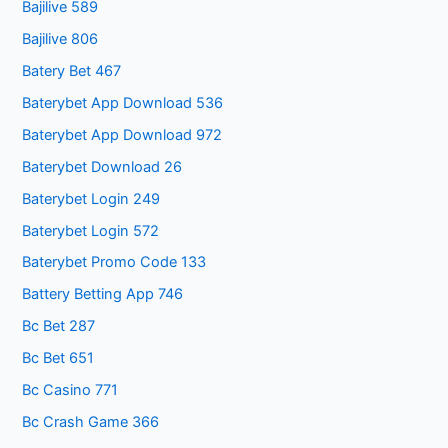
Bajilive 589
Bajilive 806
Batery Bet 467
Baterybet App Download 536
Baterybet App Download 972
Baterybet Download 26
Baterybet Login 249
Baterybet Login 572
Baterybet Promo Code 133
Battery Betting App 746
Bc Bet 287
Bc Bet 651
Bc Casino 771
Bc Crash Game 366