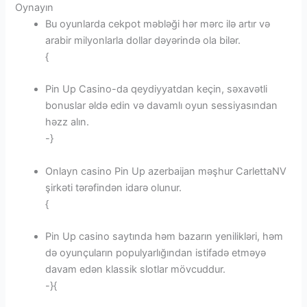
Oynayın
Bu oyunlarda cekpot məbləği hər mərc ilə artır və
arabir milyonlarla dollar dəyərində ola bilər.
{
Pin Up Casino-da qeydiyyatdan keçin, səxavətli
bonuslar əldə edin və davamlı oyun sessiyasından
həzz alın.
-}
Onlayn casino Pin Up azerbaijan məşhur CarlettaNV
şirkəti tərəfindən idarə olunur.
{
Pin Up casino saytında həm bazarın yenilikləri, həm
də oyunçuların populyarlığından istifadə etməyə
davam edən klassik slotlar mövcuddur.
-}{