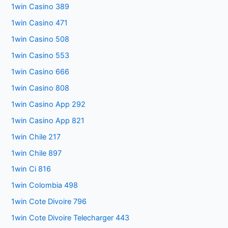
1win Casino 389
1win Casino 471
1win Casino 508
1win Casino 553
1win Casino 666
1win Casino 808
1win Casino App 292
1win Casino App 821
1win Chile 217
1win Chile 897
1win Ci 816
1win Colombia 498
1win Cote Divoire 796
1win Cote Divoire Telecharger 443