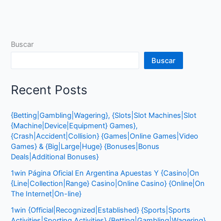
Buscar
Buscar
Recent Posts
{Betting|Gambling|Wagering}, {Slots|Slot Machines|Slot
{Machine|Device|Equipment} Games},
{Crash|Accident|Collision} {Games|Online Games|Video
Games} & {Big|Large|Huge} {Bonuses|Bonus
Deals|Additional Bonuses}
1win Página Oficial En Argentina Apuestas Y {Casino|On
{Line|Collection|Range} Casino|Online Casino} {Online|On
The Internet|On-line}
1win {Official|Recognized|Established} {Sports|Sports
Activities|Sporting Activities} {Betting|Gambling|Wagering}