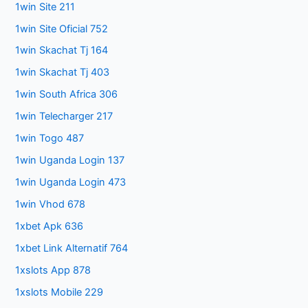
1win Site 211
1win Site Oficial 752
1win Skachat Tj 164
1win Skachat Tj 403
1win South Africa 306
1win Telecharger 217
1win Togo 487
1win Uganda Login 137
1win Uganda Login 473
1win Vhod 678
1xbet Apk 636
1xbet Link Alternatif 764
1xslots App 878
1xslots Mobile 229