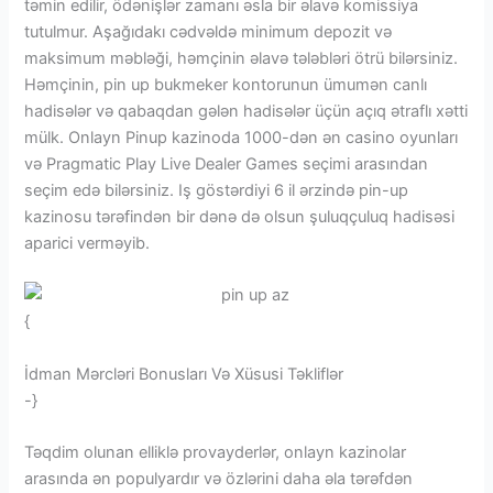
təmin edilir, ödənişlər zamanı əsla bir əlavə komissiya
tutulmur. Aşağıdakı cədvəldə minimum depozit və
maksimum məbləği, həmçinin əlavə tələbləri ötrü bilərsiniz.
Həmçinin, pin up bukmeker kontorunun ümumən canlı
hadisələr və qabaqdan gələn hadisələr üçün açıq ətraflı xətti
mülk. Onlayn Pinup kazinoda 1000-dən ən casino oyunları
və Pragmatic Play Live Dealer Games seçimi arasından
seçim edə bilərsiniz. Iş göstərdiyi 6 il ərzində pin-up
kazinosu tərəfindən bir dənə də olsun şuluqçuluq hadisəsi
aparici verməyib.
{
İdman Mərcləri Bonusları Və Xüsusi Təkliflər
-}
Təqdim olunan elliklə provayderlər, onlayn kazinolar
arasında ən populyardır və özlərini daha əla tərəfdən