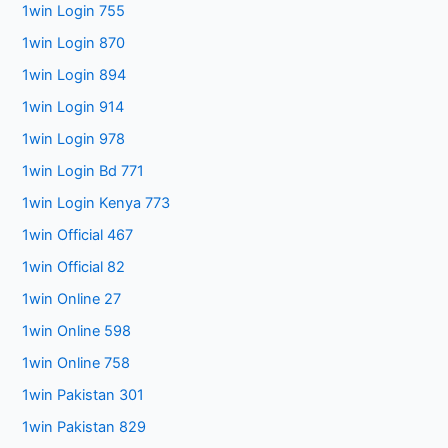
1win Login 755
1win Login 870
1win Login 894
1win Login 914
1win Login 978
1win Login Bd 771
1win Login Kenya 773
1win Official 467
1win Official 82
1win Online 27
1win Online 598
1win Online 758
1win Pakistan 301
1win Pakistan 829