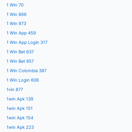
1 Win 70
1 Win 866
1 Win 973
1 Win App 459
1 Win App Login 317
1 Win Bet 637
1 Win Bet 957
1 Win Colombia 387
1 Win Login 606
1vin 877
1win Apk 139
1win Apk 151
1win Apk 154
1win Apk 223