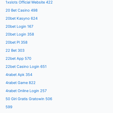
1xslots Official Website 422
20 Bet Casino 498
20bet Kasyno 624
20bet Login 167
20bet Login 358
20bet Pl 358
22 Bet 303
22bet App 570
22bet Casino Login 651
4rabet Apk 354
4rabet Game 822
4rabet Online Login 257
50 Giri Gratis Gratowin 506
599