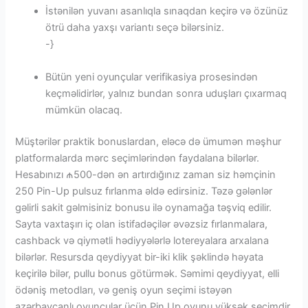
İstənilən yuvanı asanlıqla sınaqdan keçirə və özünüz
ötrü daha yaxşı variantı seçə bilərsiniz.
-}
Bütün yeni oyunçular verifikasiya prosesindən
keçməlidirlər, yalnız bundan sonra uduşları çıxarmaq
mümkün olacaq.
Müştərilər praktik bonuslardan, eləcə də ümumən məşhur
platformalarda mərc seçimlərindən faydalana bilərlər.
Hesabınızı ₼500-dən ən artırdığınız zaman siz həmçinin
250 Pin-Up pulsuz fırlanma əldə edirsiniz. Təzə gələnlər
gəlirli sakit gəlmisiniz bonusu ilə oynamağa təşviq edilir.
Sayta vaxtaşırı iç olan istifadəçilər əvəzsiz fırlanmalara,
cashback və qiymətli hədiyyələrlə lotereyalara arxalana
bilərlər. Resursda qeydiyyat bir-iki klik şəklində həyata
keçirilə bilər, pullu bonus götürmək. Səmimi qeydiyyat, elli
ödəniş metodları, və geniş oyun seçimi istəyən
azərbaycanlı oyunçular üçün Pin Up oyunu yüksək seçimdir.