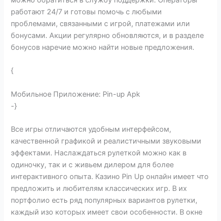
можно обратиться в службу поддержки. Операторы
работают 24/7 и готовы помочь с любыми
проблемами, связанными с игрой, платежами или
бонусами. Акции регулярно обновляются, и в разделе
бонусов наречие можно найти новые предложения.
{
Мобильное Приложение: Pin-up Apk
-}
Все игры отличаются удобным интерфейсом,
качественной графикой и реалистичными звуковыми
эффектами. Наслаждаться рулеткой можно как в
одиночку, так и с живьем дилером для более
интерактивного опыта. Казино Pin Up онлайн имеет что
предложить и любителям классических игр. В их
портфолио есть ряд популярных вариантов рулетки,
каждый изо которых имеет свои особенности. В окне