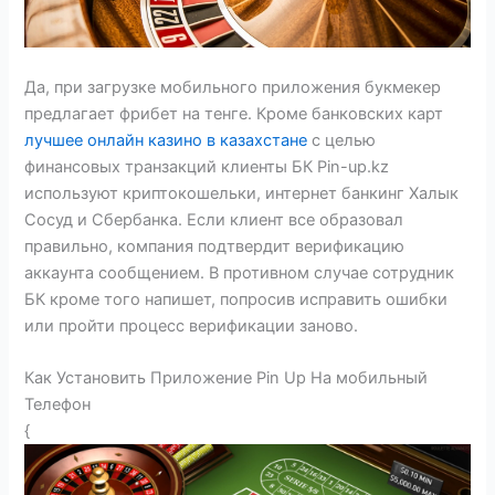
Да, при загрузке мобильного приложения букмекер
предлагает фрибет на тенге. Кроме банковских карт
лучшее онлайн казино в казахстане
с целью
финансовых транзакций клиенты БК Pin-up.kz
используют криптокошельки, интернет банкинг Халык
Сосуд и Сбербанка. Если клиент все образовал
правильно, компания подтвердит верификацию
аккаунта сообщением. В противном случае сотрудник
БК кроме того напишет, попросив исправить ошибки
или пройти процесс верификации заново.
Как Установить Приложение Pin Up На мобильный
Телефон
{