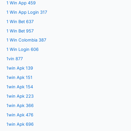
1 Win App 459
1 Win App Login 317
1 Win Bet 637
1 Win Bet 957
1 Win Colombia 387
1 Win Login 606
1vin 877
1win Apk 139
1win Apk 151
1win Apk 154
1win Apk 223
1win Apk 366
1win Apk 476
1win Apk 696