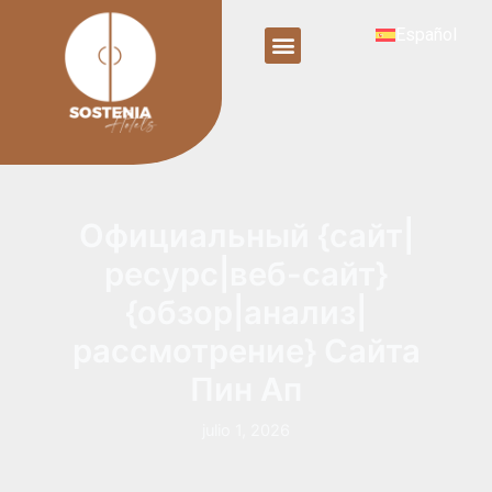
Ir
Menu
Español
al
contenido
Официальный {сайт|
ресурс|веб-сайт}
{обзор|анализ|
рассмотрение} Сайта
Пин Ап
julio 1, 2026