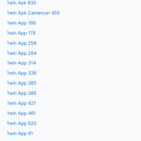
1win Apk 835
1win Apk Cameroun 455
1win App 166
1win App 179
1win App 256
1win App 284
1win App 314
1win App 336
1win App 385
1win App 386
1win App 421
1win App 461
1win App 620
1win App 91