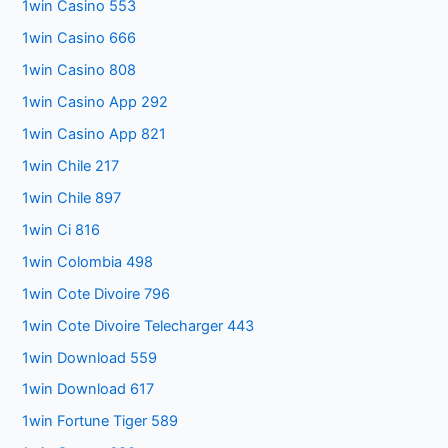
1win Casino 553
1win Casino 666
1win Casino 808
1win Casino App 292
1win Casino App 821
1win Chile 217
1win Chile 897
1win Ci 816
1win Colombia 498
1win Cote Divoire 796
1win Cote Divoire Telecharger 443
1win Download 559
1win Download 617
1win Fortune Tiger 589