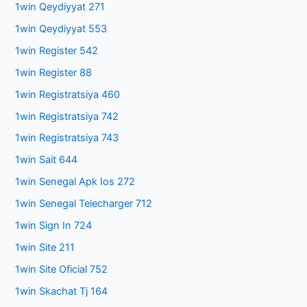
1win Qeydiyyat 271
1win Qeydiyyat 553
1win Register 542
1win Register 88
1win Registratsiya 460
1win Registratsiya 742
1win Registratsiya 743
1win Sait 644
1win Senegal Apk Ios 272
1win Senegal Telecharger 712
1win Sign In 724
1win Site 211
1win Site Oficial 752
1win Skachat Tj 164