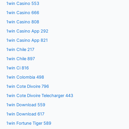
1win Casino 553
1win Casino 666
1win Casino 808
1win Casino App 292
1win Casino App 821
1win Chile 217
1win Chile 897
1win Ci 816
1win Colombia 498
1win Cote Divoire 796
1win Cote Divoire Telecharger 443
1win Download 559
1win Download 617
1win Fortune Tiger 589