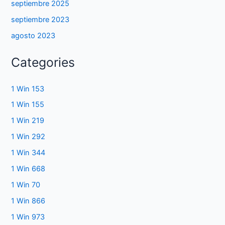
septiembre 2025
septiembre 2023
agosto 2023
Categories
1 Win 153
1 Win 155
1 Win 219
1 Win 292
1 Win 344
1 Win 668
1 Win 70
1 Win 866
1 Win 973