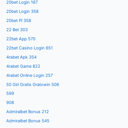
20bet Login 167
20bet Login 358
20bet Pl 358
22 Bet 303
22bet App 570
22bet Casino Login 651
4rabet Apk 354
4rabet Game 822
4rabet Online Login 257
50 Giri Gratis Gratowin 506
599
908
Admiralbet Bonus 212
Admiralbet Bonus 545