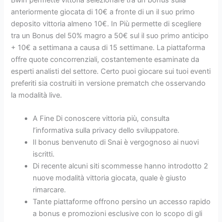
anteriormente giocata di 10€ a fronte di un il suo primo
deposito vittoria almeno 10€. In Più permette di scegliere
tra un Bonus del 50% magro a 50€ sul il suo primo anticipo
+ 10€ a settimana a causa di 15 settimane. La piattaforma
offre quote concorrenziali, costantemente esaminate da
esperti analisti del settore. Certo puoi giocare sui tuoi eventi
preferiti sia costruiti in versione prematch che osservando
la modalità live.
A Fine Di conoscere vittoria più, consulta
l’informativa sulla privacy dello sviluppatore.
Il bonus benvenuto di Snai è vergognoso ai nuovi
iscritti.
Di recente alcuni siti scommesse hanno introdotto 2
nuove modalità vittoria giocata, quale è giusto
rimarcare.
Tante piattaforme offrono persino un accesso rapido
a bonus e promozioni esclusive con lo scopo di gli