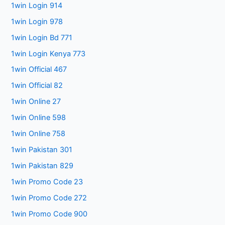
1win Login 914
1win Login 978
1win Login Bd 771
1win Login Kenya 773
1win Official 467
1win Official 82
1win Online 27
1win Online 598
1win Online 758
1win Pakistan 301
1win Pakistan 829
1win Promo Code 23
1win Promo Code 272
1win Promo Code 900