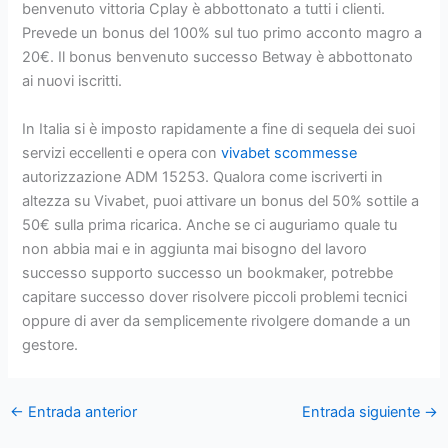
benvenuto vittoria Cplay è abbottonato a tutti i clienti.
Prevede un bonus del 100% sul tuo primo acconto magro a
20€. Il bonus benvenuto successo Betway è abbottonato
ai nuovi iscritti.
In Italia si è imposto rapidamente a fine di sequela dei suoi
servizi eccellenti e opera con
vivabet scommesse
autorizzazione ADM 15253. Qualora come iscriverti in
altezza su Vivabet, puoi attivare un bonus del 50% sottile a
50€ sulla prima ricarica. Anche se ci auguriamo quale tu
non abbia mai e in aggiunta mai bisogno del lavoro
successo supporto successo un bookmaker, potrebbe
capitare successo dover risolvere piccoli problemi tecnici
oppure di aver da semplicemente rivolgere domande a un
gestore.
←
Entrada anterior
Entrada siguiente
→