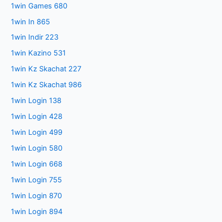
1win Games 680
1win In 865
1win Indir 223
1win Kazino 531
1win Kz Skachat 227
1win Kz Skachat 986
1win Login 138
1win Login 428
1win Login 499
1win Login 580
1win Login 668
1win Login 755
1win Login 870
1win Login 894