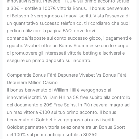
innovativi iscritti. Prevede il 100% sul primo acconto sottile
a 30€ + sottile a 1007€ vittoria Bonus. Il bonus benvenuto
di Betsson è vergognoso ai nuovi iscritti. Vista l’assenza di
un quantitativo successo telefonico, ti ricordiamo che puoi
perfino utilizzare la pagina FAQ, dove trovi
domande/risposte sul conto successo gioco, i pagamenti e
i giochi. Vivabet offre un Bonus Scommesse con lo scopo
di promuovere gli interessati vittoria betting a iscriversi e
eseguire un primo deposito sul incontro.
Comparație Bonus Fără Depunere Vivabet Vs Bonus Fără
Depunere Million Casino
Il bonus benvenuto di William Hill è vergognoso ai
innovativi iscritti. William Hill ha 5€ free subito alla controllo
del documento e 20€ Free Spins. In Più riceverai magro ad
un max vittoria €100 sul tuo primo acconto. Il bonus
benvenuto di Goldbet è vergognoso ai nuovi iscritti.
Goldbet permette vittoria selezionare tra un Bonus Sport
del 100% sul primo anticipo sottile a 3025€.