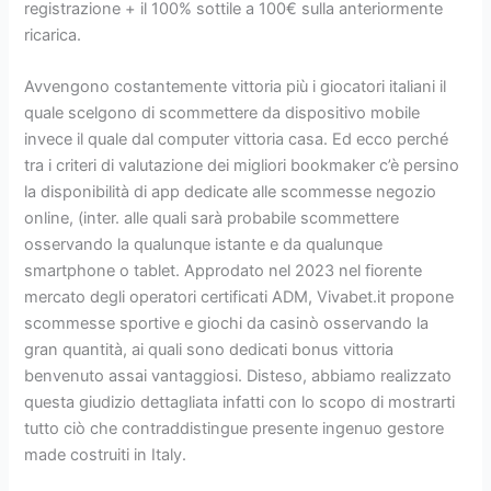
registrazione + il 100% sottile a 100€ sulla anteriormente
ricarica.
Avvengono costantemente vittoria più i giocatori italiani il
quale scelgono di scommettere da dispositivo mobile
invece il quale dal computer vittoria casa. Ed ecco perché
tra i criteri di valutazione dei migliori bookmaker c’è persino
la disponibilità di app dedicate alle scommesse negozio
online, (inter. alle quali sarà probabile scommettere
osservando la qualunque istante e da qualunque
smartphone o tablet. Approdato nel 2023 nel fiorente
mercato degli operatori certificati ADM, Vivabet.it propone
scommesse sportive e giochi da casinò osservando la
gran quantità, ai quali sono dedicati bonus vittoria
benvenuto assai vantaggiosi. Disteso, abbiamo realizzato
questa giudizio dettagliata infatti con lo scopo di mostrarti
tutto ciò che contraddistingue presente ingenuo gestore
made costruiti in Italy.