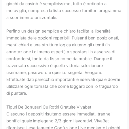
giochi da casinò è semplicissimo, tutto è ordinato a
meraviglia, compresa la lista successo fornitori programma
a scorrimento orizzontale.
Perfino un design semplice e chiaro facilita la liberalità
immediata delle opzioni reperibili. Pulsanti ben posizionati,
menù chiari e una struttura logica aiutano gli utenti (in
annotazione i di meno esperti) a spostarsi in assenza di
confondersi, tanto da fisso come da mobile. Dunque il
traversata successivo è quello vittoria selezionare
username, password e quesito segreta. Vengono
Effettuate dati parecchio importanti e riservati quale dovrai
utilizzare ogni tornata che come loggarti con lo traguardo
di puntare.
Tipuri De Bonusuri Cu Rotiri Gratuite Vivabet
Ciascuno i depositi risultano essere immediati, tranne i
bonifici quale impiegano 2/3 giorni lavorativi. VivaBet
rifornisce il esattamente Confusione Live mediante i giochi