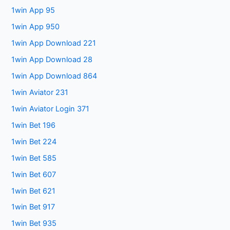
1win App 95
1win App 950
1win App Download 221
1win App Download 28
1win App Download 864
1win Aviator 231
1win Aviator Login 371
1win Bet 196
1win Bet 224
1win Bet 585
1win Bet 607
1win Bet 621
1win Bet 917
1win Bet 935