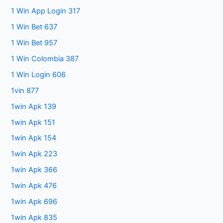
1 Win App Login 317
1 Win Bet 637
1 Win Bet 957
1 Win Colombia 387
1 Win Login 606
1vin 877
1win Apk 139
1win Apk 151
1win Apk 154
1win Apk 223
1win Apk 366
1win Apk 476
1win Apk 696
1win Apk 835