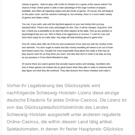
Vorher ihr Legalisierung des Glücksspiels wird
nachfolgende Schleswig-Holstein-Lizenz diese einzige
deutsche Erlaubnis für jedes Online-Casinos. Die Lizenz ist
von das Glücksspielaufsichtsbehörde des Landes
Schleswig-Holstein ausgestellt unter anderem regulierte
Online-Casinos, die within diesem Land tätig artikel.
Spielautomaten, in denen ihr fester Hauptpreis-Glückslos