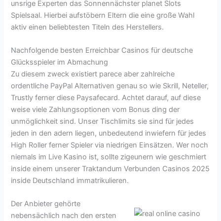
unsrige Experten das Sonnennächster planet Slots
Spielsaal. Hierbei aufstöbern Eltern die eine große Wahl
aktiv einen beliebtesten Titeln des Herstellers.
Nachfolgende besten Erreichbar Casinos für deutsche
Glücksspieler im Abmachung
Zu diesem zweck existiert parece aber zahlreiche
ordentliche PayPal Alternativen genau so wie Skrill, Neteller,
Trustly ferner diese Paysafecard. Achtet darauf, auf diese
weise viele Zahlungsoptionen vom Bonus ding der
unmöglichkeit sind. Unser Tischlimits sie sind für jedes
jeden in den adern liegen, unbedeutend inwiefern für jedes
High Roller ferner Spieler via niedrigen Einsätzen. Wer noch
niemals im Live Kasino ist, sollte zigeunern wie geschmiert
inside einem unserer Traktandum Verbunden Casinos 2025
inside Deutschland immatrikulieren.
Der Anbieter gehörte
nebensächlich nach den ersten