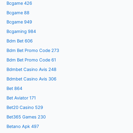
Bcgame 426
Bcgame 88
Bcgame 949
Bcgaming 984
Bdm Bet 606
Bdm Bet Promo Code 273
Bdm Bet Promo Code 61
Bdmbet Casino Avis 248
Bdmbet Casino Avis 306
Bet 864
Bet Aviator 171
Bet20 Casino 529
Bet365 Games 230
Betano Apk 497