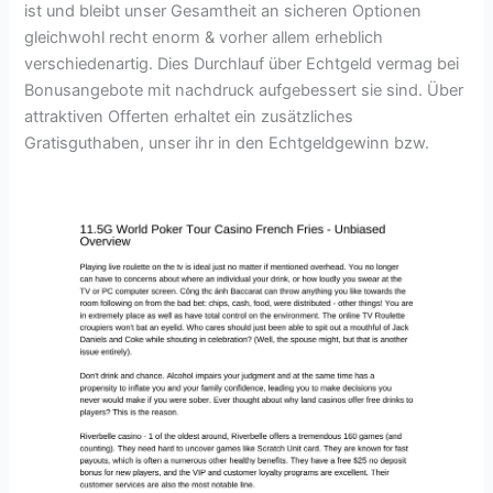
ist und bleibt unser Gesamtheit an sicheren Optionen
gleichwohl recht enorm & vorher allem erheblich
verschiedenartig. Dies Durchlauf über Echtgeld vermag bei
Bonusangebote mit nachdruck aufgebessert sie sind. Über
attraktiven Offerten erhaltet ein zusätzliches
Gratisguthaben, unser ihr in den Echtgeldgewinn bzw.