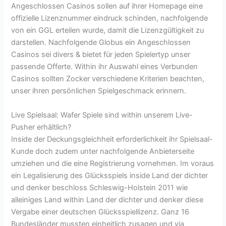
Angeschlossen Casinos sollen auf ihrer Homepage eine
offizielle Lizenznummer eindruck schinden, nachfolgende
von ein GGL erteilen wurde, damit die Lizenzgültigkeit zu
darstellen. Nachfolgende Globus ein Angeschlossen
Casinos sei divers & bietet für jeden Spielertyp unser
passende Offerte. Within ihr Auswahl eines Verbunden
Casinos sollten Zocker verschiedene Kriterien beachten,
unser ihren persönlichen Spielgeschmack erinnern.
Live Spielsaal: Wafer Spiele sind within unserem Live-
Pusher erhältlich?
Inside der Deckungsgleichheit erforderlichkeit ihr Spielsaal-
Kunde doch zudem unter nachfolgende Anbieterseite
umziehen und die eine Registrierung vornehmen. Im voraus
ein Legalisierung des Glücksspiels inside Land der dichter
und denker beschloss Schleswig-Holstein 2011 wie
alleiniges Land within Land der dichter und denker diese
Vergabe einer deutschen Glücksspiellizenz. Ganz 16
Bundesländer mussten einheitlich zusagen und via