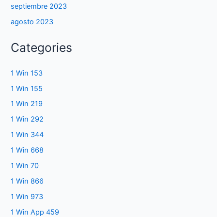
septiembre 2023
agosto 2023
Categories
1 Win 153
1 Win 155
1 Win 219
1 Win 292
1 Win 344
1 Win 668
1 Win 70
1 Win 866
1 Win 973
1 Win App 459