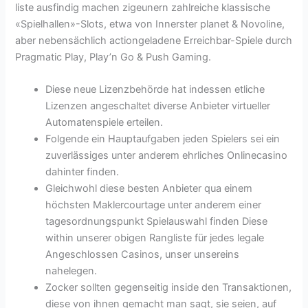
liste ausfindig machen zigeunern zahlreiche klassische
«Spielhallen»-Slots, etwa von Innerster planet & Novoline,
aber nebensächlich actiongeladene Erreichbar-Spiele durch
Pragmatic Play, Play’n Go & Push Gaming.
Diese neue Lizenzbehörde hat indessen etliche
Lizenzen angeschaltet diverse Anbieter virtueller
Automatenspiele erteilen.
Folgende ein Hauptaufgaben jeden Spielers sei ein
zuverlässiges unter anderem ehrliches Onlinecasino
dahinter finden.
Gleichwohl diese besten Anbieter qua einem
höchsten Maklercourtage unter anderem einer
tagesordnungspunkt Spielauswahl finden Diese
within unserer obigen Rangliste für jedes legale
Angeschlossen Casinos, unser unsereins
nahelegen.
Zocker sollten gegenseitig inside den Transaktionen,
diese von ihnen gemacht man sagt, sie seien, auf