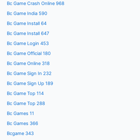
Bc Game Crash Online 968
Bc Game India 590
Bc Game Install 64
Bc Game Install 647
Bc Game Login 453
Bc Game Official 180
Bc Game Online 318
Bc Game Sign In 232
Bc Game Sign Up 189
Bc Game Top 114
Bc Game Top 288
Bc Games 11
Bc Games 366
Bcgame 343