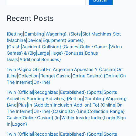
Buscar
Recent Posts
{Betting|Gambling|Wagering}, {Slots|Slot Machines|Slot
{Machine|Device|Equipment} Games},
{Crash|Accident|Collision} {Games|Online Games|Video
Games} & {Big|Large|Huge} {Bonuses|Bonus
Deals|Additional Bonuses}
1win Página Oficial En Argentina Apuestas Y {Casino|On
{Line|Collection|Range} Casino|Online Casino} {Online|On
The Internet|On-line}
1win {Official|Recognized|Established} {Sports|Sports
Activities|Sporting Activities} {Betting|Gambling|Wagering}
{And|Plus|In {Addition|Inclusion|Add-on} To} {Online|On
The Internet|On-line} {Casino|On {Line|Collection|Range}
Casino|Online Casino} {In|Within|Inside} India {Login|Sign
In|Logon}
1win {Official|Recognized|Established} {Sports|Sports