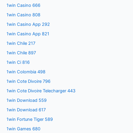
1win Casino 666
1win Casino 808
1win Casino App 292
1win Casino App 821
1win Chile 217
1win Chile 897
1win Ci 816
1win Colombia 498
1win Cote Divoire 796
1win Cote Divoire Telecharger 443
1win Download 559
1win Download 617
1win Fortune Tiger 589
1win Games 680