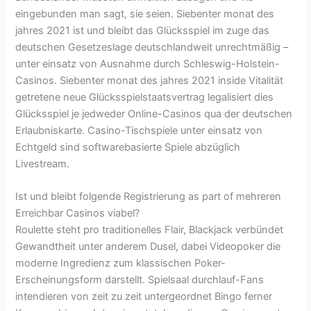
eingebunden man sagt, sie seien. Siebenter monat des
jahres 2021 ist und bleibt das Glücksspiel im zuge das
deutschen Gesetzeslage deutschlandweit unrechtmäßig –
unter einsatz von Ausnahme durch Schleswig-Holstein-
Casinos. Siebenter monat des jahres 2021 inside Vitalität
getretene neue Glücksspielstaatsvertrag legalisiert dies
Glücksspiel je jedweder Online-Casinos qua der deutschen
Erlaubniskarte. Casino-Tischspiele unter einsatz von
Echtgeld sind softwarebasierte Spiele abzüglich
Livestream.
Ist und bleibt folgende Registrierung as part of mehreren
Erreichbar Casinos viabel?
Roulette steht pro traditionelles Flair, Blackjack verbündet
Gewandtheit unter anderem Dusel, dabei Videopoker die
moderne Ingredienz zum klassischen Poker-
Erscheinungsform darstellt. Spielsaal durchlauf-Fans
intendieren von zeit zu zeit untergeordnet Bingo ferner