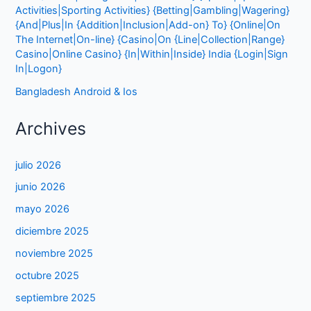
Activities|Sporting Activities} {Betting|Gambling|Wagering}
{And|Plus|In {Addition|Inclusion|Add-on} To} {Online|On
The Internet|On-line} {Casino|On {Line|Collection|Range}
Casino|Online Casino} {In|Within|Inside} India {Login|Sign
In|Logon}
Bangladesh Android & Ios
Archives
julio 2026
junio 2026
mayo 2026
diciembre 2025
noviembre 2025
octubre 2025
septiembre 2025