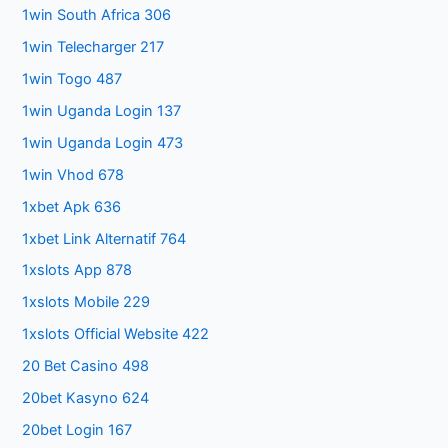
1win South Africa 306
1win Telecharger 217
1win Togo 487
1win Uganda Login 137
1win Uganda Login 473
1win Vhod 678
1xbet Apk 636
1xbet Link Alternatif 764
1xslots App 878
1xslots Mobile 229
1xslots Official Website 422
20 Bet Casino 498
20bet Kasyno 624
20bet Login 167