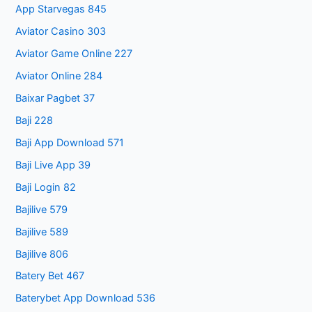
App Starvegas 845
Aviator Casino 303
Aviator Game Online 227
Aviator Online 284
Baixar Pagbet 37
Baji 228
Baji App Download 571
Baji Live App 39
Baji Login 82
Bajilive 579
Bajilive 589
Bajilive 806
Batery Bet 467
Baterybet App Download 536