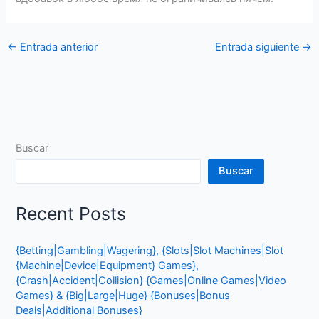
←
Entrada anterior
Entrada siguiente
→
Buscar
Buscar
Recent Posts
{Betting|Gambling|Wagering}, {Slots|Slot Machines|Slot
{Machine|Device|Equipment} Games},
{Crash|Accident|Collision} {Games|Online Games|Video
Games} & {Big|Large|Huge} {Bonuses|Bonus
Deals|Additional Bonuses}