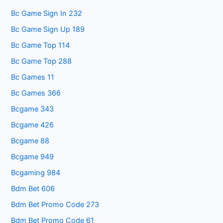
Bc Game Sign In 232
Bc Game Sign Up 189
Bc Game Top 114
Bc Game Top 288
Bc Games 11
Bc Games 366
Bcgame 343
Bcgame 426
Bcgame 88
Bcgame 949
Bcgaming 984
Bdm Bet 606
Bdm Bet Promo Code 273
Bdm Bet Promo Code 61