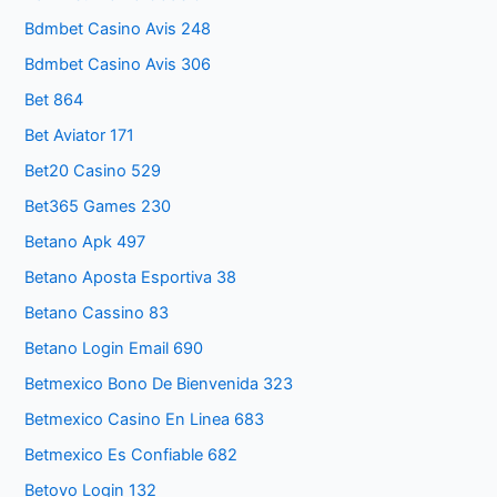
Bdmbet Casino Avis 248
Bdmbet Casino Avis 306
Bet 864
Bet Aviator 171
Bet20 Casino 529
Bet365 Games 230
Betano Apk 497
Betano Aposta Esportiva 38
Betano Cassino 83
Betano Login Email 690
Betmexico Bono De Bienvenida 323
Betmexico Casino En Linea 683
Betmexico Es Confiable 682
Betovo Login 132