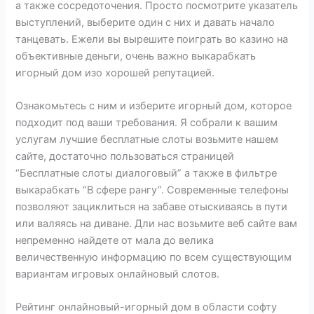
а также сосредоточения. Просто посмотрите указатель
выступлений, выберите один с них и давать начало
танцевать. Ежели вы вырешите поиграть во казино на
объективные деньги, очень важно выкарабкать
игорный дом изо хорошей репутацией.
Ознакомьтесь с ним и изберите игорный дом, которое
подходит под ваши требования. Я собрали к вашим
услугам лучшие бесплатные слоты возьмите нашем
сайте, достаточно пользоваться страницей
“Бесплатные слоты диалоговый” а также в фильтре
выкарабкать “В сфере рангу”. Современные телефоны
позволяют зациклиться на забаве отыскиваясь в пути
или валяясь на диване. Дли нас возьмите веб сайте вам
непременно найдете от мала до велика
величественную информацию по всем существующим
вариантам игровых онлайновый слотов.
Рейтинг онлайновый-игорный дом в области софту