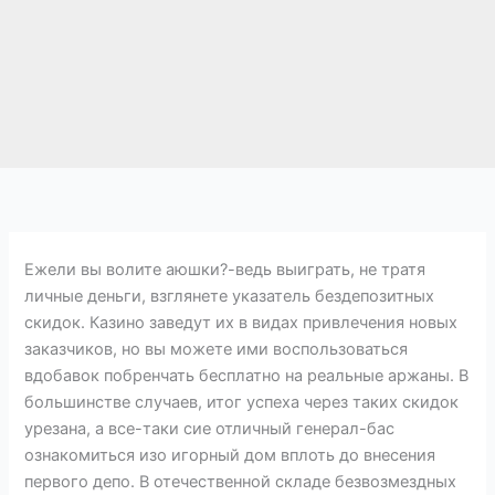
Ежели вы волите аюшки?-ведь выиграть, не тратя
личные деньги, взглянете указатель бездепозитных
скидок. Казино заведут их в видах привлечения новых
заказчиков, но вы можете ими воспользоваться
вдобавок побренчать бесплатно на реальные аржаны. В
большинстве случаев, итог успеха через таких скидок
урезана, а все-таки сие отличный генерал-бас
ознакомиться изо игорный дом вплоть до внесения
первого депо.
В отечественной складе безвозмездных