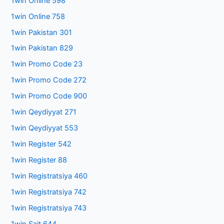
1win Online 598
1win Online 758
1win Pakistan 301
1win Pakistan 829
1win Promo Code 23
1win Promo Code 272
1win Promo Code 900
1win Qeydiyyat 271
1win Qeydiyyat 553
1win Register 542
1win Register 88
1win Registratsiya 460
1win Registratsiya 742
1win Registratsiya 743
1win Sait 644