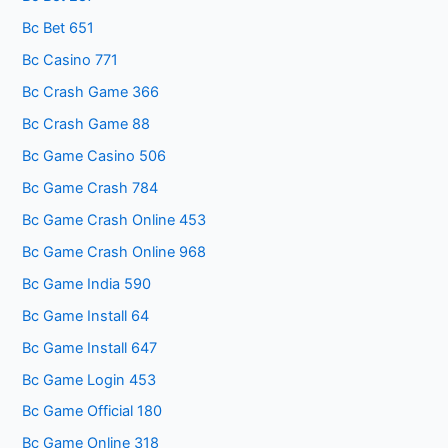
Bc Bet 651
Bc Casino 771
Bc Crash Game 366
Bc Crash Game 88
Bc Game Casino 506
Bc Game Crash 784
Bc Game Crash Online 453
Bc Game Crash Online 968
Bc Game India 590
Bc Game Install 64
Bc Game Install 647
Bc Game Login 453
Bc Game Official 180
Bc Game Online 318