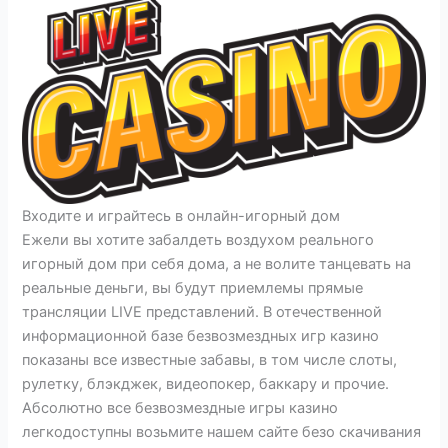
Входите и играйтесь в онлайн-игорный дом
Ежели вы хотите забалдеть воздухом реального
игорный дом при себя дома, а не волите танцевать на
реальные деньги, вы будут приемлемы прямые
трансляции LIVE представлений. В отечественной
информационной базе безвозмездных игр казино
показаны все известные забавы, в том числе слоты,
рулетку, блэкджек, видеопокер, баккару и прочие.
Абсолютно все безвозмездные игры казино
легкодоступны возьмите нашем сайте безо скачивания