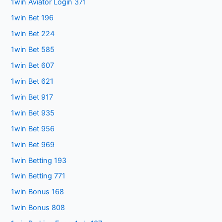
1win Aviator Login 371
1win Bet 196
1win Bet 224
1win Bet 585
1win Bet 607
1win Bet 621
1win Bet 917
1win Bet 935
1win Bet 956
1win Bet 969
1win Betting 193
1win Betting 771
1win Bonus 168
1win Bonus 808