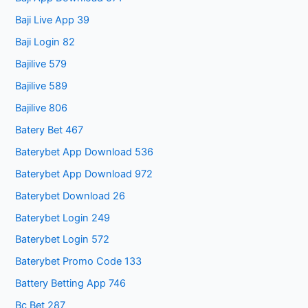
Baji Live App 39
Baji Login 82
Bajilive 579
Bajilive 589
Bajilive 806
Batery Bet 467
Baterybet App Download 536
Baterybet App Download 972
Baterybet Download 26
Baterybet Login 249
Baterybet Login 572
Baterybet Promo Code 133
Battery Betting App 746
Bc Bet 287