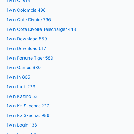
1win Ci 816
1win Colombia 498
1win Cote Divoire 796
1win Cote Divoire Telecharger 443
1win Download 559
1win Download 617
1win Fortune Tiger 589
1win Games 680
1win In 865
1win Indir 223
1win Kazino 531
1win Kz Skachat 227
1win Kz Skachat 986
1win Login 138