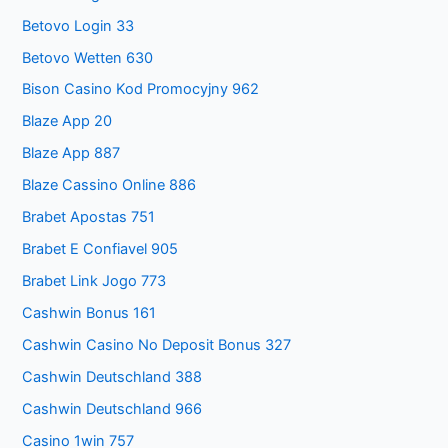
Betovo Login 33
Betovo Wetten 630
Bison Casino Kod Promocyjny 962
Blaze App 20
Blaze App 887
Blaze Cassino Online 886
Brabet Apostas 751
Brabet E Confiavel 905
Brabet Link Jogo 773
Cashwin Bonus 161
Cashwin Casino No Deposit Bonus 327
Cashwin Deutschland 388
Cashwin Deutschland 966
Casino 1win 757