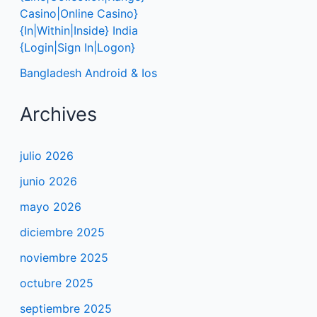
Casino|Online Casino}
{In|Within|Inside} India
{Login|Sign In|Logon}
Bangladesh Android & Ios
Archives
julio 2026
junio 2026
mayo 2026
diciembre 2025
noviembre 2025
octubre 2025
septiembre 2025