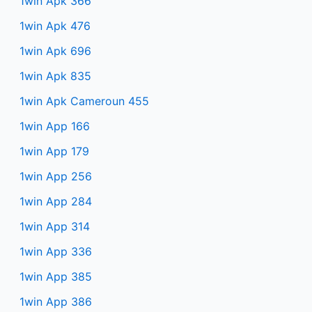
1win Apk 366
1win Apk 476
1win Apk 696
1win Apk 835
1win Apk Cameroun 455
1win App 166
1win App 179
1win App 256
1win App 284
1win App 314
1win App 336
1win App 385
1win App 386