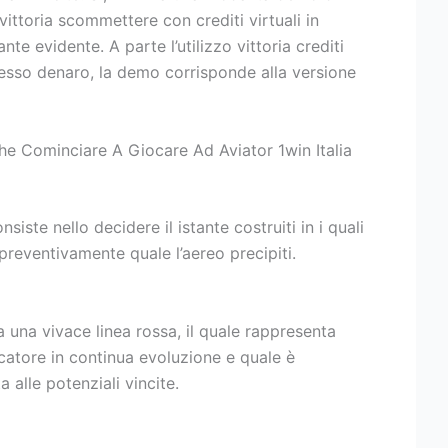
 vittoria scommettere con crediti virtuali in
te evidente. A parte l’utilizzo vittoria crediti
ccesso denaro, la demo corrisponde alla versione
 Cominciare A Giocare Ad Aviator 1win Italia
nsiste nello decidere il istante costruiti in i quali
preventivamente quale l’aereo precipiti.
a una vivace linea rossa, il quale rappresenta
icatore in continua evoluzione e quale è
 alle potenziali vincite.