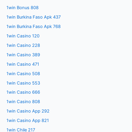
1win Bonus 808
1win Burkina Faso Apk 437
1win Burkina Faso Apk 768
1win Casino 120
1win Casino 228
1win Casino 389
1win Casino 471
1win Casino 508
1win Casino 553
1win Casino 666
1win Casino 808
1win Casino App 292
1win Casino App 821
1win Chile 217