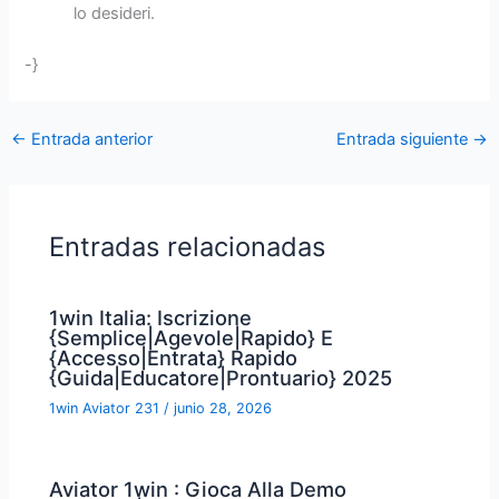
lo desideri.
-}
←
Entrada anterior
Entrada siguiente
→
Entradas relacionadas
1win Italia: Iscrizione
{Semplice|Agevole|Rapido} E
{Accesso|Entrata} Rapido
{Guida|Educatore|Prontuario} 2025
1win Aviator 231
/
junio 28, 2026
Aviator 1win ️: Gioca Alla Demo