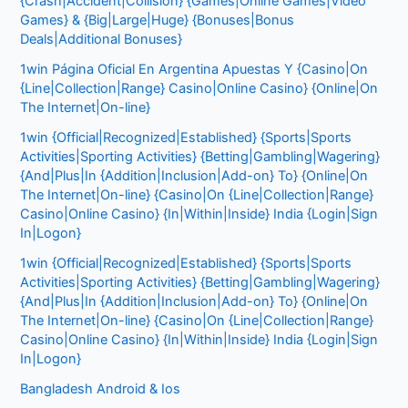
{Crash|Accident|Collision} {Games|Online Games|Video
Games} & {Big|Large|Huge} {Bonuses|Bonus
Deals|Additional Bonuses}
1win Página Oficial En Argentina Apuestas Y {Casino|On
{Line|Collection|Range} Casino|Online Casino} {Online|On
The Internet|On-line}
1win {Official|Recognized|Established} {Sports|Sports
Activities|Sporting Activities} {Betting|Gambling|Wagering}
{And|Plus|In {Addition|Inclusion|Add-on} To} {Online|On
The Internet|On-line} {Casino|On {Line|Collection|Range}
Casino|Online Casino} {In|Within|Inside} India {Login|Sign
In|Logon}
1win {Official|Recognized|Established} {Sports|Sports
Activities|Sporting Activities} {Betting|Gambling|Wagering}
{And|Plus|In {Addition|Inclusion|Add-on} To} {Online|On
The Internet|On-line} {Casino|On {Line|Collection|Range}
Casino|Online Casino} {In|Within|Inside} India {Login|Sign
In|Logon}
Bangladesh Android & Ios