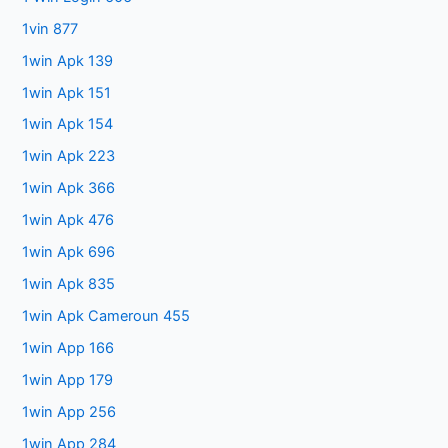
1vin 877
1win Apk 139
1win Apk 151
1win Apk 154
1win Apk 223
1win Apk 366
1win Apk 476
1win Apk 696
1win Apk 835
1win Apk Cameroun 455
1win App 166
1win App 179
1win App 256
1win App 284