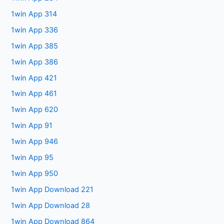
1win App 314
1win App 336
1win App 385
1win App 386
1win App 421
1win App 461
1win App 620
1win App 91
1win App 946
1win App 95
1win App 950
1win App Download 221
1win App Download 28
1win App Download 864