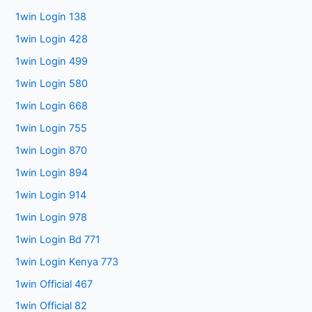
1win Login 138
1win Login 428
1win Login 499
1win Login 580
1win Login 668
1win Login 755
1win Login 870
1win Login 894
1win Login 914
1win Login 978
1win Login Bd 771
1win Login Kenya 773
1win Official 467
1win Official 82