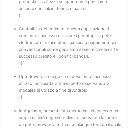
pronostici in altezza su sport come possiamo
asserire che calcio, tennis e basket.
{
Costruiti In determinato, questa applicazione ti
consente successo utilizzare i pertafogli in pelle
elettronici, oltre ai metodi successo pagamento più
convenzionali come possiamo asserire che le carte
successo credito e i bonifici bancari.
-}{
Uptodown è un negozio di possibilità successo
utilizzo multipiattaforma esperto osservando la
modalità di utilizzo a fine di Android.
-}
In Aggiunta, presente strumento include persino un
ampio casinò negozio online, osservando la modo
da poter provare la fortuna qualunque tornata il quale