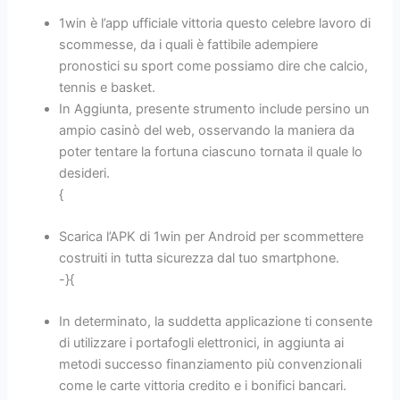
1win è l’app ufficiale vittoria questo celebre lavoro di
scommesse, da i quali è fattibile adempiere
pronostici su sport come possiamo dire che calcio,
tennis e basket.
In Aggiunta, presente strumento include persino un
ampio casinò del web, osservando la maniera da
poter tentare la fortuna ciascuno tornata il quale lo
desideri.
{
Scarica l’APK di 1win per Android per scommettere
costruiti in tutta sicurezza dal tuo smartphone.
-}{
In determinato, la suddetta applicazione ti consente
di utilizzare i portafogli elettronici, in aggiunta ai
metodi successo finanziamento più convenzionali
come le carte vittoria credito e i bonifici bancari.