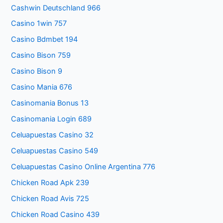
Cashwin Deutschland 966
Casino 1win 757
Casino Bdmbet 194
Casino Bison 759
Casino Bison 9
Casino Mania 676
Casinomania Bonus 13
Casinomania Login 689
Celuapuestas Casino 32
Celuapuestas Casino 549
Celuapuestas Casino Online Argentina 776
Chicken Road Apk 239
Chicken Road Avis 725
Chicken Road Casino 439