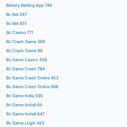
Battery Betting App 746
Bc Bet 287
Bc Bet 651
Bc Casino 771
Bc Crash Game 366
Bc Crash Game 88
Bc Game Casino 506
Bc Game Crash 784
Bc Game Crash Online 453
Bc Game Crash Online 968
Bc Game India 590
Bc Game Install 64
Bc Game Install 647
Bc Game Login 453