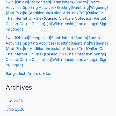
1win {Official|Recognized|Established} {Sports|Sports
Activities|Sporting Activities} {Betting|Gambling|Wagering}
{And|Plus|In {Addition|Inclusion|Add-on} To} {Online|On
The Internet|On-line} {Casino|On {Line|Collection|Range}
Casino|Online Casino} {In|Within|Inside} India {Login|Sign
In|Logon}
1win {Official|Recognized|Established} {Sports|Sports
Activities|Sporting Activities} {Betting|Gambling|Wagering}
{And|Plus|In {Addition|Inclusion|Add-on} To} {Online|On
The Internet|On-line} {Casino|On {Line|Collection|Range}
Casino|Online Casino} {In|Within|Inside} India {Login|Sign
In|Logon}
Bangladesh Android & Ios
Archives
julio 2026
junio 2026