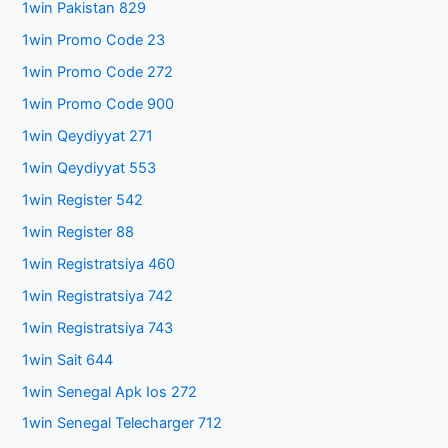
1win Pakistan 829
1win Promo Code 23
1win Promo Code 272
1win Promo Code 900
1win Qeydiyyat 271
1win Qeydiyyat 553
1win Register 542
1win Register 88
1win Registratsiya 460
1win Registratsiya 742
1win Registratsiya 743
1win Sait 644
1win Senegal Apk Ios 272
1win Senegal Telecharger 712