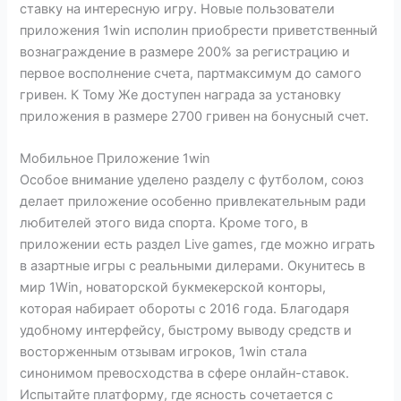
ставку на интересную игру. Новые пользователи
приложения 1win исполин приобрести приветственный
вознаграждение в размере 200% за регистрацию и
первое восполнение счета, партмаксимум до самого
гривен. К Тому Же доступен награда за установку
приложения в размере 2700 гривен на бонусный счет.
Мобильное Приложение 1win
Особое внимание уделено разделу с футболом, союз
делает приложение особенно привлекательным ради
любителей этого вида спорта. Кроме того, в
приложении есть раздел Live games, где можно играть
в азартные игры с реальными дилерами. Окунитесь в
мир 1Win, новаторской букмекерской конторы,
которая набирает обороты с 2016 года. Благодаря
удобному интерфейсу, быстрому выводу средств и
восторженным отзывам игроков, 1win стала
синонимом превосходства в сфере онлайн-ставок.
Испытайте платформу, где ясность сочетается с