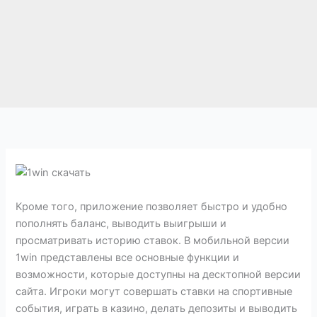
Кроме того, приложение позволяет быстро и удобно
пополнять баланс, выводить выигрыши и
просматривать историю ставок. В мобильной версии
1win представлены все основные функции и
возможности, которые доступны на десктопной версии
сайта. Игроки могут совершать ставки на спортивные
события, играть в казино, делать депозиты и выводить