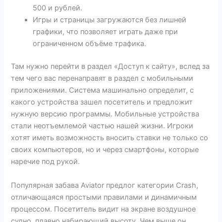
500 и рублей.
Игры и страницы загружаются без лишней
графики, что позволяет играть даже при
ограниченном объёме трафика.
Там нужно перейти в раздел «Доступ к сайту», вслед за
тем чего вас перенаправят в раздел с мобильными
приложениями. Система машинально определит, с
какого устройства зашел посетитель и предложит
нужную версию программы. Мобильные устройства
стали неотъемлемой частью нашей жизни. Игроки
хотят иметь возможность вносить ставки не только со
своих компьютеров, но и через смартфоны, которые
наречие под рукой.
Популярная забава Aviator предлог категории Crash,
отличающаяся простыми правилами и динамичным
процессом. Посетитель видит на экране воздушное
судно, плавно набирающий высоту. Чем выше он