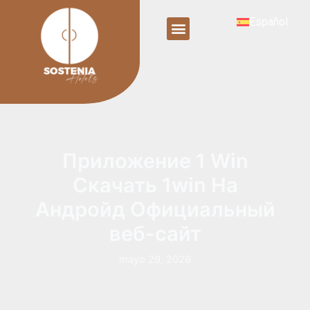
Ir
Menu
Español
al
contenido
Приложение 1 Win
Скачать 1win На
Андройд Официальный
веб-сайт
mayo 29, 2026