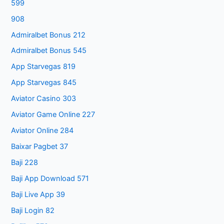
599
908
Admiralbet Bonus 212
Admiralbet Bonus 545
App Starvegas 819
App Starvegas 845
Aviator Casino 303
Aviator Game Online 227
Aviator Online 284
Baixar Pagbet 37
Baji 228
Baji App Download 571
Baji Live App 39
Baji Login 82