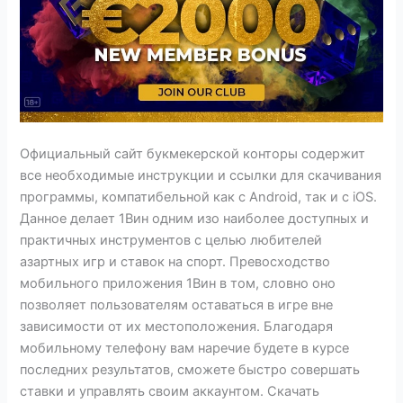
Официальный сайт букмекерской конторы содержит
все необходимые инструкции и ссылки для скачивания
программы, компатибельной как с Android, так и с iOS.
Данное делает 1Вин одним изо наиболее доступных и
практичных инструментов с целью любителей
азартных игр и ставок на спорт. Превосходство
мобильного приложения 1Вин в том, словно оно
позволяет пользователям оставаться в игре вне
зависимости от их местоположения. Благодаря
мобильному телефону вам наречие будете в курсе
последних результатов, сможете быстро совершать
ставки и управлять своим аккаунтом. Скачать