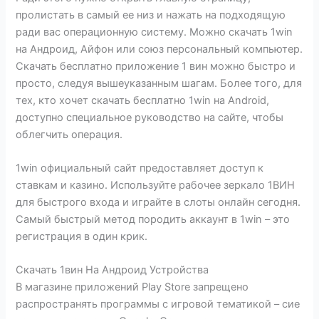
пролистать в самый ее низ и нажать на подходящую
ради вас операционную систему. Можно скачать 1win
на Андроид, Айфон или союз персональный компьютер.
Скачать бесплатно приложение 1 вин можно быстро и
просто, следуя вышеуказанным шагам. Более того, для
тех, кто хочет скачать бесплатно 1win на Android,
доступно специальное руководство на сайте, чтобы
облегчить операция.
1win официальный сайт предоставляет доступ к
ставкам и казино. Используйте рабочее зеркало 1ВИН
для быстрого входа и играйте в слоты онлайн сегодня.
Самый быстрый метод породить аккаунт в 1win – это
регистрация в один крик.
Скачать 1вин На Андроид Устройства
В магазине приложений Play Store запрещено
распространять программы с игровой тематикой – сие