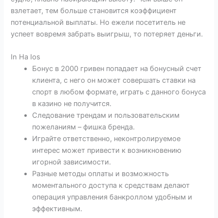
взлетает, тем больше становится коэффициент
потенциальной выплаты. Но ежели посетитель не
успеет вовремя забрать выигрыш, то потеряет деньги.
In На Ios
Бонус в 2000 гривен попадает на бонусный счет
клиента, с него он может совершать ставки на
спорт в любом формате, играть с данного бонуса
в казино не получится.
Следование трендам и пользовательским
пожеланиям – фишка бренда.
Играйте ответственно, неконтролируемое
интерес может привести к возникновению
игорной зависимости.
Разные методы оплаты и возможность
моментального доступа к средствам делают
операция управления банкроллом удобным и
эффективным.