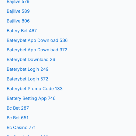
Bajilive 579
Bajilive 589
Bajilive 806
Batery Bet 467
Baterybet App Download 536
Baterybet App Download 972
Baterybet Download 26
Baterybet Login 249
Baterybet Login 572
Baterybet Promo Code 133
Battery Betting App 746
Bc Bet 287
Bc Bet 651
Bc Casino 771