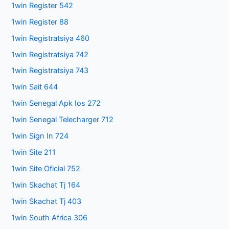
1win Register 542
1win Register 88
1win Registratsiya 460
1win Registratsiya 742
1win Registratsiya 743
1win Sait 644
1win Senegal Apk Ios 272
1win Senegal Telecharger 712
1win Sign In 724
1win Site 211
1win Site Oficial 752
1win Skachat Tj 164
1win Skachat Tj 403
1win South Africa 306