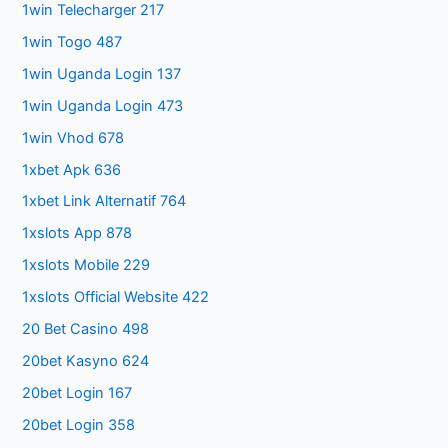
1win Telecharger 217
1win Togo 487
1win Uganda Login 137
1win Uganda Login 473
1win Vhod 678
1xbet Apk 636
1xbet Link Alternatif 764
1xslots App 878
1xslots Mobile 229
1xslots Official Website 422
20 Bet Casino 498
20bet Kasyno 624
20bet Login 167
20bet Login 358