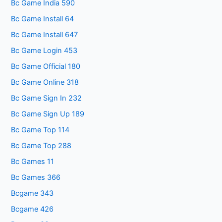
Bc Game India 590
Bc Game Install 64
Bc Game Install 647
Bc Game Login 453
Bc Game Official 180
Bc Game Online 318
Bc Game Sign In 232
Bc Game Sign Up 189
Bc Game Top 114
Bc Game Top 288
Bc Games 11
Bc Games 366
Bcgame 343
Bcgame 426