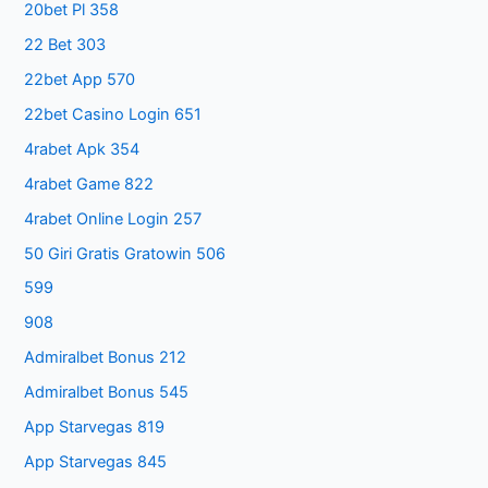
20bet Pl 358
22 Bet 303
22bet App 570
22bet Casino Login 651
4rabet Apk 354
4rabet Game 822
4rabet Online Login 257
50 Giri Gratis Gratowin 506
599
908
Admiralbet Bonus 212
Admiralbet Bonus 545
App Starvegas 819
App Starvegas 845