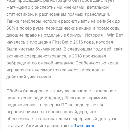
Ради прошедших регистрацию бетторов действует
матч-центр с экспертными мнениями, детальной
статистикой, и расписанием прямых трансляций.
Также гемблеры исполин рассчитывать на рейкбек до
50% в покер руме, периодические акции и промокоды,
дающие право на отдельные бонусы. История 1 Win Бет
началась с площадки First Bet с 2016 года, которая
была чистым букмекером. В следующем году веб-сайт
активно совершенствовался, в 2018 произошел
ребрендинг со сменой названия. Особенностью краш
игр является несамостоятельность исходов от
действий участников.
Обойти блокировки к тому же позволяет отдельное
приложение ради Андроид. Благодаря прямому
подключению к серверам ПО не подвергается
ограничениям со стороны провайдера, что
обеспечивает пользователям непрерывный доступ к
ставкам. Администрация также
1win вход