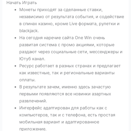
Начать Играть
Монеты приходят за сделанные ставки,
независимо от результата события, и содействие
в спинах казино, кроме Live формата, рулетки и
blackjack.
На сегодня наречие сайта One Win очень
развитая система с промо акциями, которые
раздают через социальные сети, мессенджеры и
Ютуб канал.
Ресурс работает в разных странах и предлагает
как известные, так и региональные варианты
оплаты.
В результате зачем, именно здесь зачастую
первыми появляются все новинки азартных
развлечений.
Интерфейс адаптирован для работы как с
компьютеров, так и с телефона, есть простая
мобильная вариант и адаптированное
приложение.