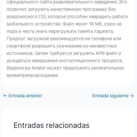
официального сайта развлекательного заведения. Это
позволит загрузить качественную программу без
вредоносного ПО, которое способен навредить работе
мобильного устройства. Файл весит 16 Мб, союз не
пора и честь знать перегружать память гаджета.
Предлог загрузкой рекомендуется на телефоне или
смартфоне разрешить скачивание из неизвестных
источников. Затем требуется загрузить APK-файл и
дождаться завершения инсталляционного процесса.
Видеоигра Aviator может предложить увлекательное
времяпрепровождение.
←
Entrada anterior
Entrada siguiente
→
Entradas relacionadas