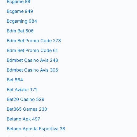
Bcgame 88
Bcgame 949
Bcgaming 984
Bdm Bet 606
Bdm Bet Promo Code 273
Bdm Bet Promo Code 61
Bdmbet Casino Avis 248
Bdmbet Casino Avis 306
Bet 864
Bet Aviator 171
Bet20 Casino 529
Bet365 Games 230
Betano Apk 497
Betano Aposta Esportiva 38