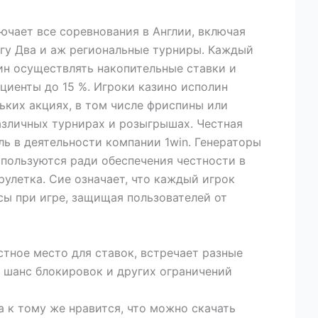
ючает все соревнования в Англии, включая
игу Два и аж региональные турниры. Каждый
ин осуществлять накопительные ставки и
циенты до 15 %. Игроки казино исполин
льких акциях, в том числе фриспины или
различных турнирах и розыгрышах. Честная
ль в деятельности компании 1win. Генераторы
спользуются ради обеспечения честности в
 рулетка. Сие означает, что каждый игрок
ы при игре, защищая пользователей от
естное ͏место для ставок, вс͏тречает разн͏ые
я шанс блокировок и других ограничений͏
 к тому же нравится, что можно скачать