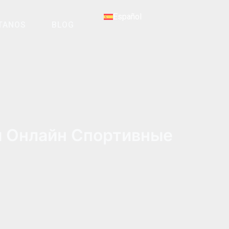
Español
TANOS
BLOG
ы Онлайн Спортивные