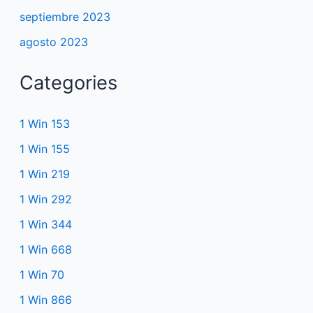
septiembre 2023
agosto 2023
Categories
1 Win 153
1 Win 155
1 Win 219
1 Win 292
1 Win 344
1 Win 668
1 Win 70
1 Win 866