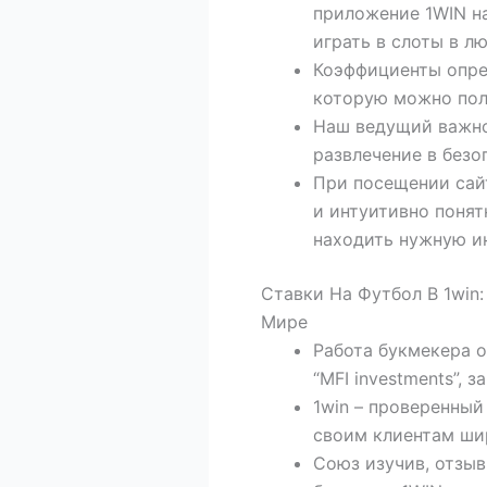
приложение 1WIN на
играть в слоты в л
Коэффициенты опре
которую можно полу
Наш ведущий важно
развлечение в безо
При посещении сайт
и интуитивно понят
находить нужную и
Ставки На Футбол В 1win
Мире
Работа букмекера 
“MFI investments”, 
1win – проверенный
своим клиентам ши
Союз изучив, отзыв