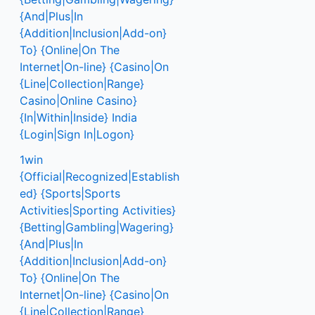
{And|Plus|In
{Addition|Inclusion|Add-on}
To} {Online|On The
Internet|On-line} {Casino|On
{Line|Collection|Range}
Casino|Online Casino}
{In|Within|Inside} India
{Login|Sign In|Logon}
1win
{Official|Recognized|Establish
ed} {Sports|Sports
Activities|Sporting Activities}
{Betting|Gambling|Wagering}
{And|Plus|In
{Addition|Inclusion|Add-on}
To} {Online|On The
Internet|On-line} {Casino|On
{Line|Collection|Range}