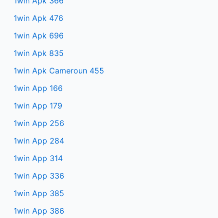
1win Apk 366
1win Apk 476
1win Apk 696
1win Apk 835
1win Apk Cameroun 455
1win App 166
1win App 179
1win App 256
1win App 284
1win App 314
1win App 336
1win App 385
1win App 386