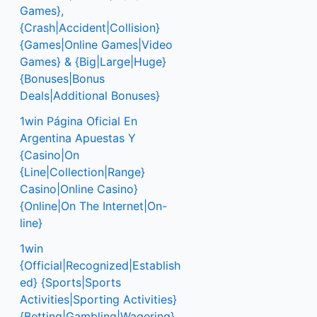
Games},
{Crash|Accident|Collision}
{Games|Online Games|Video
Games} & {Big|Large|Huge}
{Bonuses|Bonus
Deals|Additional Bonuses}
1win Página Oficial En
Argentina Apuestas Y
{Casino|On
{Line|Collection|Range}
Casino|Online Casino}
{Online|On The Internet|On-
line}
1win
{Official|Recognized|Establish
ed} {Sports|Sports
Activities|Sporting Activities}
{Betting|Gambling|Wagering}