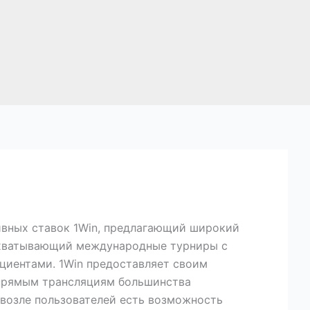
ивных ставок 1Win, предлагающий широкий
охватывающий международные турниры с
циентами. 1Win предоставляет своим
 прямым трансляциям большинства
 возле пользователей есть возможность