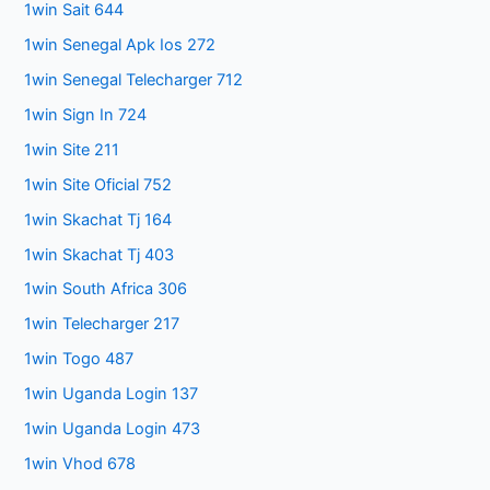
1win Sait 644
1win Senegal Apk Ios 272
1win Senegal Telecharger 712
1win Sign In 724
1win Site 211
1win Site Oficial 752
1win Skachat Tj 164
1win Skachat Tj 403
1win South Africa 306
1win Telecharger 217
1win Togo 487
1win Uganda Login 137
1win Uganda Login 473
1win Vhod 678