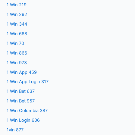
1 Win 219
1 Win 292
1 Win 344
1 Win 668
1 Win 70
1 Win 866
1 Win 973
1 Win App 459
1 Win App Login 317
1 Win Bet 637
1 Win Bet 957
1 Win Colombia 387
1 Win Login 606
1vin 877