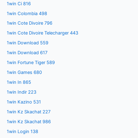
1win Ci 816
1win Colombia 498
1win Cote Divoire 796
1win Cote Divoire Telecharger 443
1win Download 559
1win Download 617
1win Fortune Tiger 589
1win Games 680
1win In 865
1win Indir 223
1win Kazino 531
1win Kz Skachat 227
1win Kz Skachat 986
1win Login 138