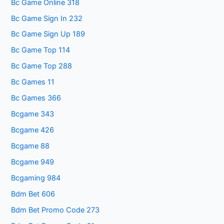
Bc Game Online 318
Bc Game Sign In 232
Bc Game Sign Up 189
Bc Game Top 114
Bc Game Top 288
Bc Games 11
Bc Games 366
Bcgame 343
Bcgame 426
Bcgame 88
Bcgame 949
Bcgaming 984
Bdm Bet 606
Bdm Bet Promo Code 273