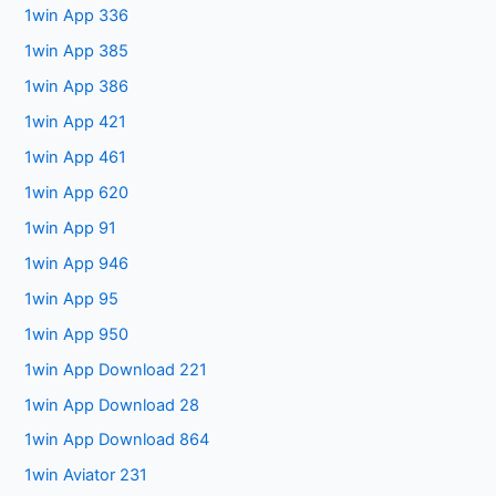
1win App 336
1win App 385
1win App 386
1win App 421
1win App 461
1win App 620
1win App 91
1win App 946
1win App 95
1win App 950
1win App Download 221
1win App Download 28
1win App Download 864
1win Aviator 231