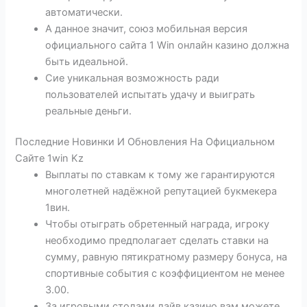
автоматически.
А данное значит, союз мобильная версия
официального сайта 1 Win онлайн казино должна
быть идеальной.
Сие уникальная возможность ради
пользователей испытать удачу и выиграть
реальные деньги.
Последние Новинки И Обновления На Официальном
Сайте 1win Kz
Выплаты по ставкам к тому же гарантируются
многолетней надёжной репутацией букмекера
1вин.
Чтобы отыграть обретенный награда, игроку
необходимо предполагает сделать ставки на
сумму, равную пятикратному размеру бонуса, на
спортивные события с коэффициентом не менее
3.00.
За игровыми столами лайв казино вам можете