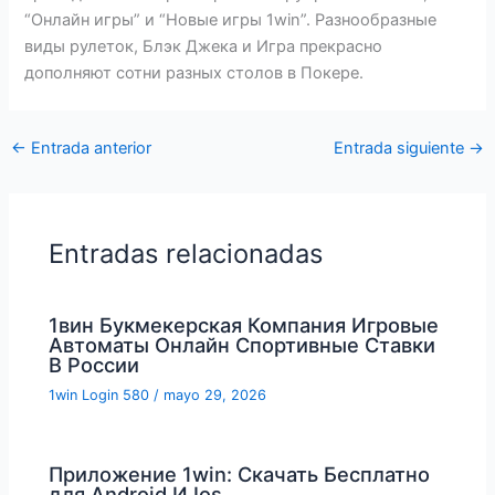
“Онлайн игры” и “Новые игры 1win”. Разнообразные
виды рулеток, Блэк Джека и Игра прекрасно
дополняют сотни разных столов в Покере.
←
Entrada anterior
Entrada siguiente
→
Entradas relacionadas
1вин Букмекерская Компания Игровые
Автоматы Онлайн Спортивные Ставки
В России
1win Login 580
/
mayo 29, 2026
Приложение 1win: Скачать Бесплатно
для Android И Ios