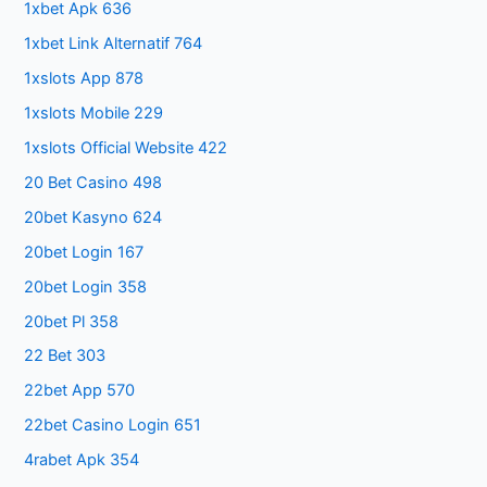
1xbet Apk 636
1xbet Link Alternatif 764
1xslots App 878
1xslots Mobile 229
1xslots Official Website 422
20 Bet Casino 498
20bet Kasyno 624
20bet Login 167
20bet Login 358
20bet Pl 358
22 Bet 303
22bet App 570
22bet Casino Login 651
4rabet Apk 354