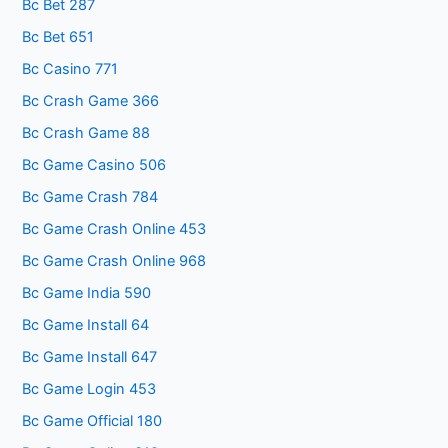
Bc Bet 287
Bc Bet 651
Bc Casino 771
Bc Crash Game 366
Bc Crash Game 88
Bc Game Casino 506
Bc Game Crash 784
Bc Game Crash Online 453
Bc Game Crash Online 968
Bc Game India 590
Bc Game Install 64
Bc Game Install 647
Bc Game Login 453
Bc Game Official 180