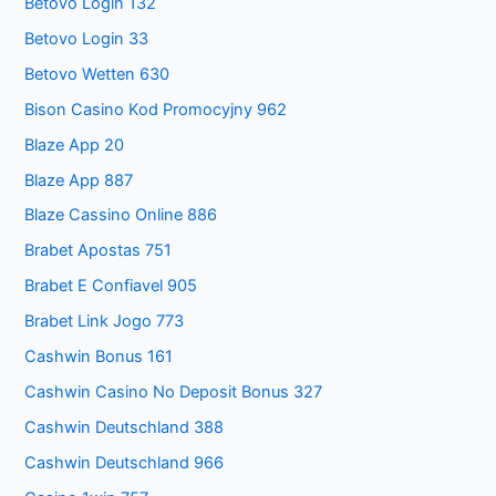
Betovo Login 132
Betovo Login 33
Betovo Wetten 630
Bison Casino Kod Promocyjny 962
Blaze App 20
Blaze App 887
Blaze Cassino Online 886
Brabet Apostas 751
Brabet E Confiavel 905
Brabet Link Jogo 773
Cashwin Bonus 161
Cashwin Casino No Deposit Bonus 327
Cashwin Deutschland 388
Cashwin Deutschland 966