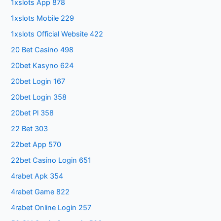
1xslots App 878
1xslots Mobile 229
1xslots Official Website 422
20 Bet Casino 498
20bet Kasyno 624
20bet Login 167
20bet Login 358
20bet Pl 358
22 Bet 303
22bet App 570
22bet Casino Login 651
4rabet Apk 354
4rabet Game 822
4rabet Online Login 257