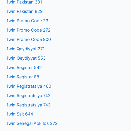
1win Pakistan 301
1win Pakistan 829
1win Promo Code 23
1win Promo Code 272
1win Promo Code 900
1win Qeydiyyat 271
1win Qeydiyyat 553
1win Register 542
1win Register 88
1win Registratsiya 460
1win Registratsiya 742
1win Registratsiya 743
1win Sait 644
1win Senegal Apk Ios 272