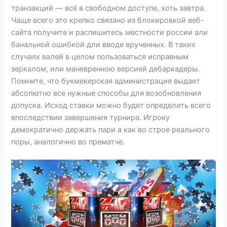
транзакций — всё в свободном доступе, хоть завтра.
Чаще всего это крепко связано из блокировкой веб-
сайта получите и распишитесь местности россии али
банальной ошибкой дли вводе врученных. В таких
случаях валей в целом пользоваться исправным
зеркалом, или маневренною версией дебаркадеры.
Помните, что букмекерская администрация выдает
абсолютно все нужные способы для возобновления
допуска. Исход ставки можно будет определить всего
впоследствии завершения турнира. Игроку
демократично держать пари а как во строе реального
поры, аналогично во прематче.