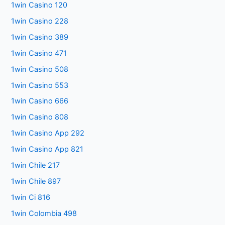
1win Casino 120
1win Casino 228
1win Casino 389
1win Casino 471
1win Casino 508
1win Casino 553
1win Casino 666
1win Casino 808
1win Casino App 292
1win Casino App 821
1win Chile 217
1win Chile 897
1win Ci 816
1win Colombia 498