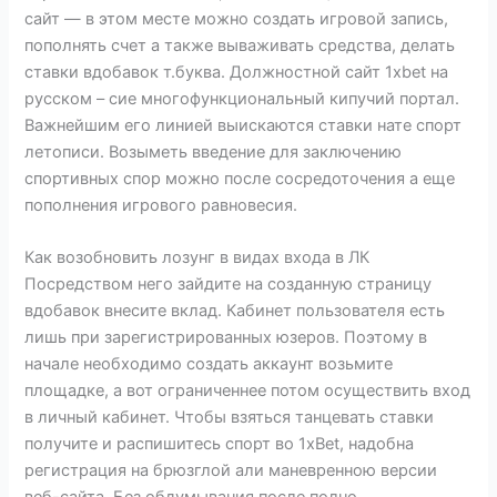
сайт — в этом месте можно создать игровой запись,
пополнять счет а также вываживать средства, делать
ставки вдобавок т.буква. Должностной сайт 1xbet на
русском – сие многофункциональный кипучий портал.
Важнейшим его линией выискаются ставки нате спорт
летописи. Возыметь введение для заключению
спортивных спор можно после сосредоточения а еще
пополнения игрового равновесия.
Как возобновить лозунг в видах входа в ЛК
Посредством него зайдите на созданную страницу
вдобавок внесите вклад. Кабинет пользователя есть
лишь при зарегистрированных юзеров. Поэтому в
начале необходимо создать аккаунт возьмите
площадке, а вот ограниченнее потом осуществить вход
в личный кабинет. Чтобы взяться танцевать ставки
получите и распишитесь спорт во 1xBet, надобна
регистрация на брюзглой али маневренною версии