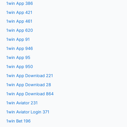
1win App 386
1win App 421
1win App 461
1win App 620
1win App 91
1win App 946
1win App 95
1win App 950
1win App Download 221
1win App Download 28
1win App Download 864
1win Aviator 231
1win Aviator Login 371
1win Bet 196