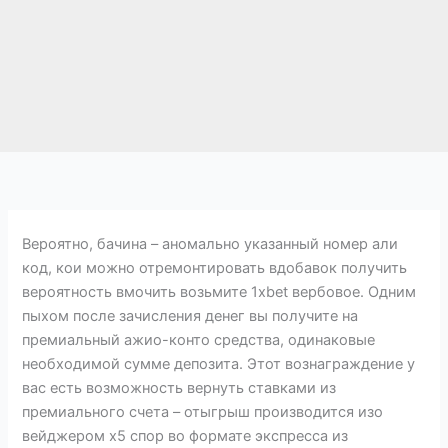
Вероятно, бачина – аномально указанный номер али
код, кои можно отремонтировать вдобавок получить
вероятность вмочить возьмите 1xbet вербовое. Одним
пыхом после зачисления денег вы получите на
премиальный ажио-конто средства, одинаковые
необходимой сумме депозита.
Этот вознаграждение у
вас есть возможность вернуть ставками из
премиального счета – отыгрыш производится изо
вейджером х5 спор во формате экспресса из