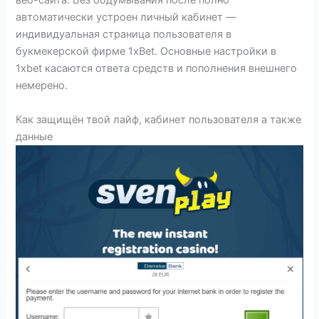
веб-сайта. Без обдумывания после полно
автоматически устроен личный кабинет —
индивидуальная страница пользователя в
букмекерской фирме 1xBet. Основные настройки в
1xbet касаются ответа средств и пополнения внешнего
немерено.
Как защищён твой лайф, кабинет пользователя а также
данные