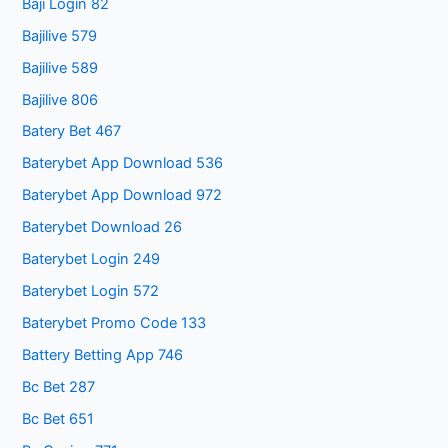
Baji Login 82
Bajilive 579
Bajilive 589
Bajilive 806
Batery Bet 467
Baterybet App Download 536
Baterybet App Download 972
Baterybet Download 26
Baterybet Login 249
Baterybet Login 572
Baterybet Promo Code 133
Battery Betting App 746
Bc Bet 287
Bc Bet 651