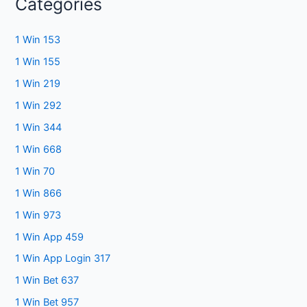
Categories
1 Win 153
1 Win 155
1 Win 219
1 Win 292
1 Win 344
1 Win 668
1 Win 70
1 Win 866
1 Win 973
1 Win App 459
1 Win App Login 317
1 Win Bet 637
1 Win Bet 957