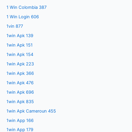
1 Win Colombia 387
1 Win Login 606
1vin 877
1win Apk 139
1win Apk 151
1win Apk 154
1win Apk 223
1win Apk 366
1win Apk 476
1win Apk 696
1win Apk 835
1win Apk Cameroun 455
1win App 166
1win App 179