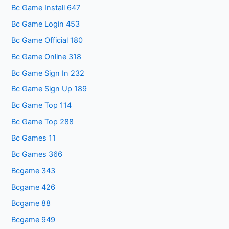
Bc Game Install 647
Bc Game Login 453
Bc Game Official 180
Bc Game Online 318
Bc Game Sign In 232
Bc Game Sign Up 189
Bc Game Top 114
Bc Game Top 288
Bc Games 11
Bc Games 366
Bcgame 343
Bcgame 426
Bcgame 88
Bcgame 949