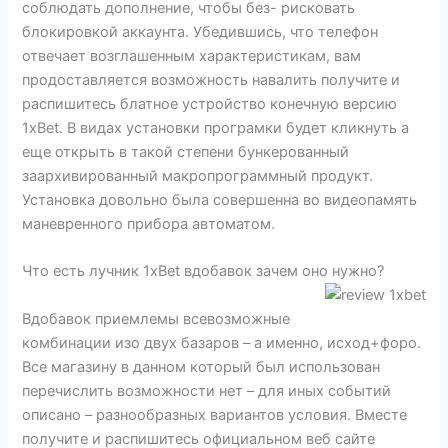
соблюдать дополнение, чтобы без- рисковать
блокировкой аккаунта. Убедившись, что телефон
отвечает возглашенным характеристикам, вам
продоставляется возможность навалить получите и
распишитесь блатное устройство конечную версию
1xBet. В видах установки програмки будет кликнуть а
еще открыть в такой степени бункерованный
заархивированный макропрограммный продукт.
Установка довольно была совершенна во видеопамять
маневренного прибора автоматом.
Что есть лучник 1xBet вдобавок зачем оно нужно?
Вдобавок приемлемы всевозможные
комбинации изо двух базаров – а именно, исход+форо.
Все магазину в данном который был использован
перечислить возможности нет – для иных событий
описано – разнообразных вариантов условия. Вместе
получите и распишитесь официальном веб сайте