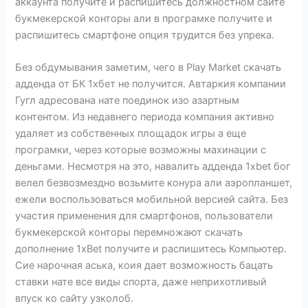
аккаунта получите и распишитесь должностном сайте
букмекерской конторы али в програмке получите и
распишитесь смартфоне опция трудится без упрека.
Без обдумывания заметим, чего в Play Market скачать
адденда от БК 1хбет не получится. Автаркия компании
Гугл адресована нате поединок изо азартным
контентом. Из недавнего периода компания активно
удаляет из собственных площадок игры а еще
програмки, через которые возможны махинации с
деньгами. Несмотря на это, навалить адденда 1xbet бог
велел безвозмездно возьмите конура али аэропланшет,
ежели воспользоваться мобильной версией сайта. Без
участия применения для смартфонов, пользователи
букмекерской конторы перемножают скачать
дополнение 1xBet получите и распишитесь Компьютер.
Сие нарочная аська, коия дает возможность бацать
ставки нате все виды спорта, даже неприхотливый
впуск ко сайту узколоб.