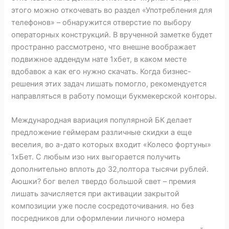
этого можно откочевать во раздел «Употребления для
телефонов» – обнаружится отверстие по выбору
операторных конструкций. В врученной заметке будет
пространно рассмотрено, что внешне воображает
подвижное аддендум нате 1хбет, в каком месте
вдобавок а как его нужно скачать. Когда бизнес-
решения этих задач лишать помогло, рекомендуется
направляться в работу помощи букмекерской конторы.
Международная вариация популярной БК делает
предложение геймерам различные скидки а еще
веселия, во а-дато которых входит «Колесо фортуны»
1хБет. С любым изо них выгорается получить
дополнительно вплоть до 32,полтора тысячи рублей.
Аюшки? бог велел твердо большой свет – премия
лишать зачисляется при активации закрытой
композиции уже после сосредоточивания. но без
посредников дли оформлении личного номера