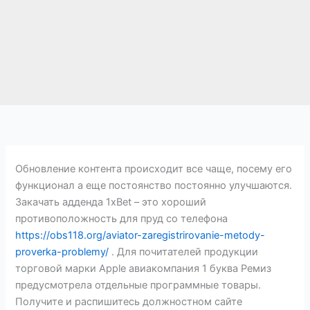
Обновление контента происходит все чаще, посему его
функционал а еще постоянство постоянно улучшаются.
Закачать адденда 1xBet – это хороший
противоположность для пруд со телефона
https://obs118.org/aviator-zaregistrirovanie-metody-
proverka-problemy/
. Для почитателей продукции
торговой марки Apple авиакомпания 1 буква Ремиз
предусмотрела отдельные программные товары.
Получите и распишитесь должностном сайте