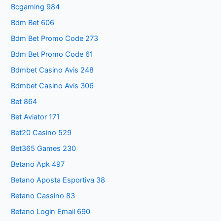
Bcgaming 984
Bdm Bet 606
Bdm Bet Promo Code 273
Bdm Bet Promo Code 61
Bdmbet Casino Avis 248
Bdmbet Casino Avis 306
Bet 864
Bet Aviator 171
Bet20 Casino 529
Bet365 Games 230
Betano Apk 497
Betano Aposta Esportiva 38
Betano Cassino 83
Betano Login Email 690