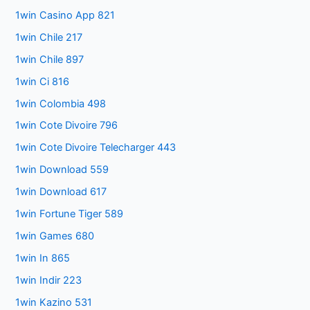
1win Casino App 821
1win Chile 217
1win Chile 897
1win Ci 816
1win Colombia 498
1win Cote Divoire 796
1win Cote Divoire Telecharger 443
1win Download 559
1win Download 617
1win Fortune Tiger 589
1win Games 680
1win In 865
1win Indir 223
1win Kazino 531