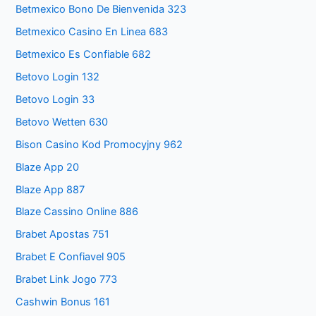
Betmexico Bono De Bienvenida 323
Betmexico Casino En Linea 683
Betmexico Es Confiable 682
Betovo Login 132
Betovo Login 33
Betovo Wetten 630
Bison Casino Kod Promocyjny 962
Blaze App 20
Blaze App 887
Blaze Cassino Online 886
Brabet Apostas 751
Brabet E Confiavel 905
Brabet Link Jogo 773
Cashwin Bonus 161