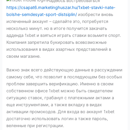
Надеюсь востребоваться
https://csapat6.marketinghuszar.hu/1xbet-stavki-nate-
bolshe-semdesyat-sport-distsiplin/
изобрести вновь
испеченный аккаунт – сделайте это, потребуется
несколько минут. но в итоге получится закачать
адденда 1xbet и взяться играть ставки возьмите спорт.
Компания запретила букировать всевозможные
использования в видах азартных представлений в
своем магазине.
Важно знак всего действующую данные в рассуждении
самому себе, что позволит в последующем без особых
проблем завершить верификацию. Именно в своем
собственном офисе 1xbet можно быть свидетелем
ситуацию ставок, грабанул с платежными актами а
еще инструментами, а также вкладку в видах
активации промокодов. Для входа во аккаунт 1xbet
достаточно использовать логин а также пароль,
веленные при регистрации.