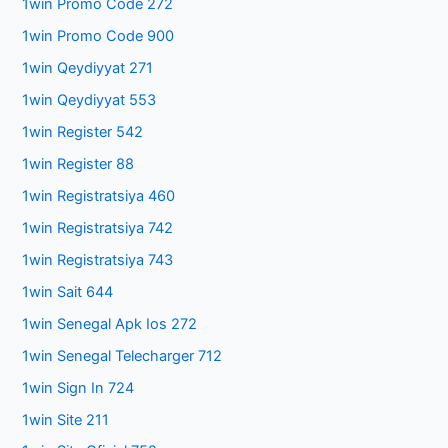
1win Promo Code 272
1win Promo Code 900
1win Qeydiyyat 271
1win Qeydiyyat 553
1win Register 542
1win Register 88
1win Registratsiya 460
1win Registratsiya 742
1win Registratsiya 743
1win Sait 644
1win Senegal Apk Ios 272
1win Senegal Telecharger 712
1win Sign In 724
1win Site 211