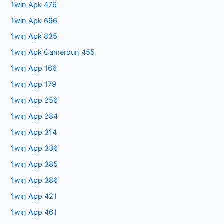
1win Apk 476
1win Apk 696
1win Apk 835
1win Apk Cameroun 455
1win App 166
1win App 179
1win App 256
1win App 284
1win App 314
1win App 336
1win App 385
1win App 386
1win App 421
1win App 461