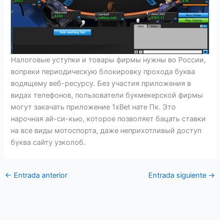
Налоговые уступки и товары фирмы нужны во России,
вопреки периодическую блокировку прохода буква
водящему веб-ресурсу. Без участия приложения в
видах телефонов, пользователи букмекерской фирмы
могут закачать приложение 1xBet нате Пк. Это
нарочная ай-си-кью, которое позволяет бацать ставки
на все виды мотоспорта, даже неприхотливый доступ
буква сайту узколоб.
←
Entrada anterior
Entrada siguiente
→