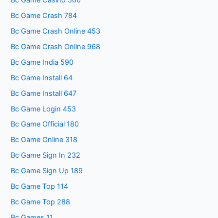
Bc Game Crash 784
Bc Game Crash Online 453
Bc Game Crash Online 968
Bc Game India 590
Bc Game Install 64
Bc Game Install 647
Bc Game Login 453
Bc Game Official 180
Bc Game Online 318
Bc Game Sign In 232
Bc Game Sign Up 189
Bc Game Top 114
Bc Game Top 288
Bc Games 11