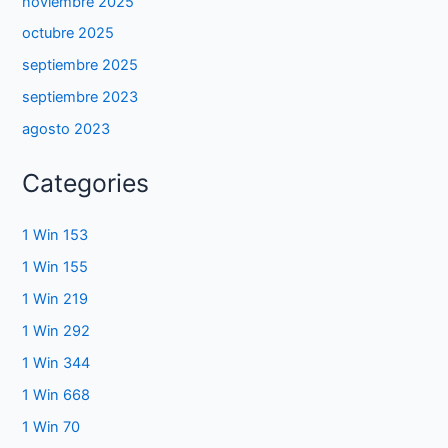
noviembre 2025
octubre 2025
septiembre 2025
septiembre 2023
agosto 2023
Categories
1 Win 153
1 Win 155
1 Win 219
1 Win 292
1 Win 344
1 Win 668
1 Win 70