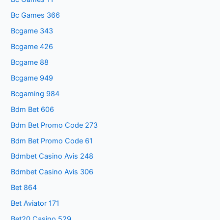
Bc Games 366
Bcgame 343
Bcgame 426
Bcgame 88
Bcgame 949
Bcgaming 984
Bdm Bet 606
Bdm Bet Promo Code 273
Bdm Bet Promo Code 61
Bdmbet Casino Avis 248
Bdmbet Casino Avis 306
Bet 864
Bet Aviator 171
Bet20 Casino 529