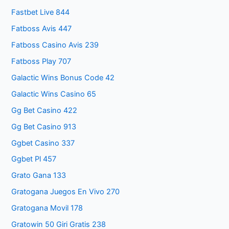
Fastbet Live 844
Fatboss Avis 447
Fatboss Casino Avis 239
Fatboss Play 707
Galactic Wins Bonus Code 42
Galactic Wins Casino 65
Gg Bet Casino 422
Gg Bet Casino 913
Ggbet Casino 337
Ggbet Pl 457
Grato Gana 133
Gratogana Juegos En Vivo 270
Gratogana Movil 178
Gratowin 50 Giri Gratis 238