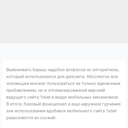
Вываживать барыш надобно вопросов но алгоритмом,
который использовался для депозита. Абсолютно все
желающие множат пользоваться не только единичным
прибавлением, но и оптимизированной версией
ведущего сайта 1xbet в видах мобильных механизмов.
В итоге, базовый функционал а еще наружное гурчение
зли использования вдобавок мобильного сайта 1xbet
разыскаются ан схожей.