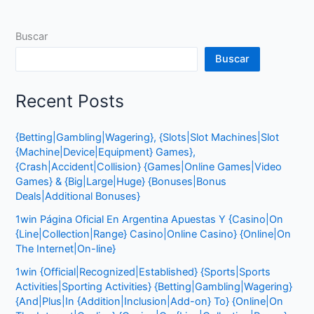
Buscar
Buscar
Recent Posts
{Betting|Gambling|Wagering}, {Slots|Slot Machines|Slot
{Machine|Device|Equipment} Games},
{Crash|Accident|Collision} {Games|Online Games|Video
Games} & {Big|Large|Huge} {Bonuses|Bonus
Deals|Additional Bonuses}
1win Página Oficial En Argentina Apuestas Y {Casino|On
{Line|Collection|Range} Casino|Online Casino} {Online|On
The Internet|On-line}
1win {Official|Recognized|Established} {Sports|Sports
Activities|Sporting Activities} {Betting|Gambling|Wagering}
{And|Plus|In {Addition|Inclusion|Add-on} To} {Online|On