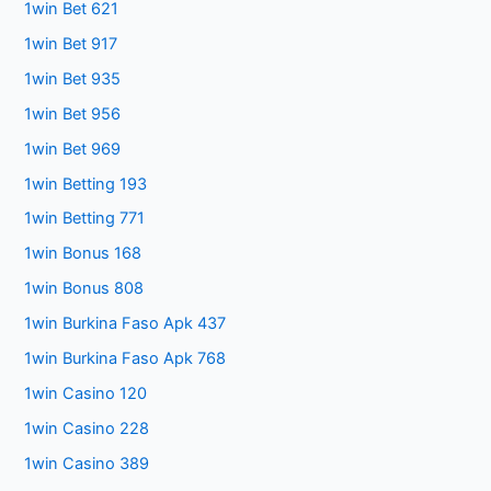
1win Bet 621
1win Bet 917
1win Bet 935
1win Bet 956
1win Bet 969
1win Betting 193
1win Betting 771
1win Bonus 168
1win Bonus 808
1win Burkina Faso Apk 437
1win Burkina Faso Apk 768
1win Casino 120
1win Casino 228
1win Casino 389