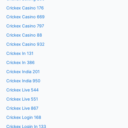
Crickex Casino 176
Crickex Casino 669
Crickex Casino 797
Crickex Casino 88
Crickex Casino 932
Crickex In 131
Crickex In 386
Crickex India 201
Crickex India 950
Crickex Live 544
Crickex Live 551
Crickex Live 867
Crickex Login 168
Crickex Login In 133