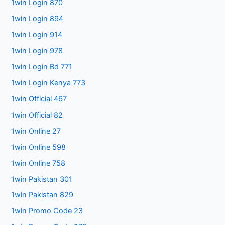
1win Login 870
1win Login 894
1win Login 914
1win Login 978
1win Login Bd 771
1win Login Kenya 773
1win Official 467
1win Official 82
1win Online 27
1win Online 598
1win Online 758
1win Pakistan 301
1win Pakistan 829
1win Promo Code 23