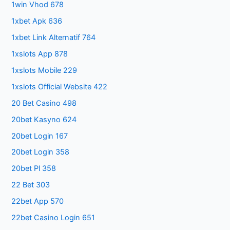
1win Vhod 678
1xbet Apk 636
1xbet Link Alternatif 764
1xslots App 878
1xslots Mobile 229
1xslots Official Website 422
20 Bet Casino 498
20bet Kasyno 624
20bet Login 167
20bet Login 358
20bet Pl 358
22 Bet 303
22bet App 570
22bet Casino Login 651