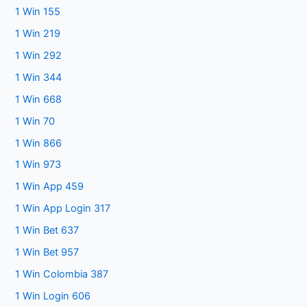
1 Win 155
1 Win 219
1 Win 292
1 Win 344
1 Win 668
1 Win 70
1 Win 866
1 Win 973
1 Win App 459
1 Win App Login 317
1 Win Bet 637
1 Win Bet 957
1 Win Colombia 387
1 Win Login 606