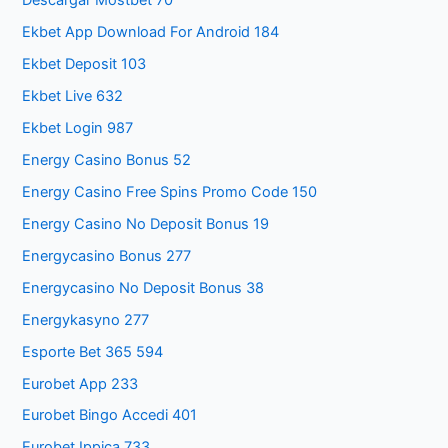
Descargar Mostbet 70
Ekbet App Download For Android 184
Ekbet Deposit 103
Ekbet Live 632
Ekbet Login 987
Energy Casino Bonus 52
Energy Casino Free Spins Promo Code 150
Energy Casino No Deposit Bonus 19
Energycasino Bonus 277
Energycasino No Deposit Bonus 38
Energykasyno 277
Esporte Bet 365 594
Eurobet App 233
Eurobet Bingo Accedi 401
Eurobet Ippica 733