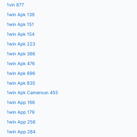
1vin 877
1win Apk 139
1win Apk 151
1win Apk 154
1win Apk 223
1win Apk 366
1win Apk 476
1win Apk 696
1win Apk 835
1win Apk Cameroun 455
1win App 166
1win App 179
1win App 256
1win App 284