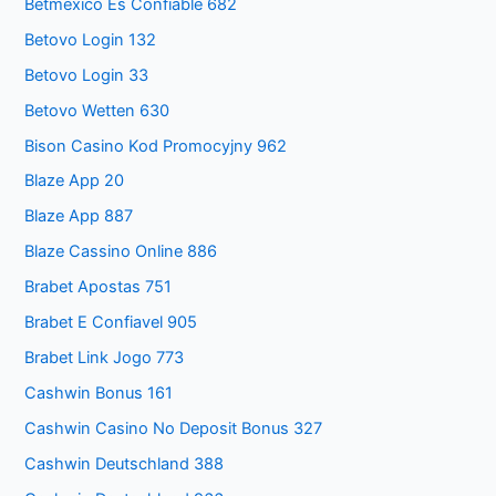
Betmexico Es Confiable 682
Betovo Login 132
Betovo Login 33
Betovo Wetten 630
Bison Casino Kod Promocyjny 962
Blaze App 20
Blaze App 887
Blaze Cassino Online 886
Brabet Apostas 751
Brabet E Confiavel 905
Brabet Link Jogo 773
Cashwin Bonus 161
Cashwin Casino No Deposit Bonus 327
Cashwin Deutschland 388