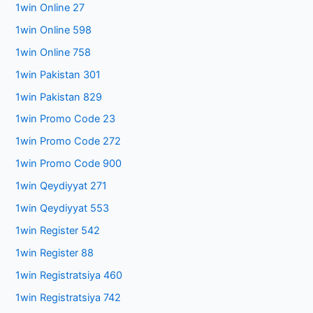
1win Online 27
1win Online 598
1win Online 758
1win Pakistan 301
1win Pakistan 829
1win Promo Code 23
1win Promo Code 272
1win Promo Code 900
1win Qeydiyyat 271
1win Qeydiyyat 553
1win Register 542
1win Register 88
1win Registratsiya 460
1win Registratsiya 742