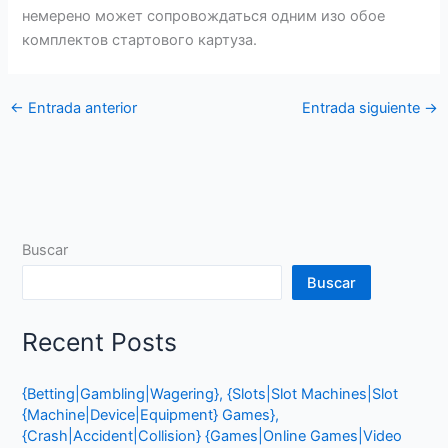
немерено может сопровождаться одним изо обое
комплектов стартового картуза.
←
Entrada anterior
Entrada siguiente
→
Buscar
Buscar
Recent Posts
{Betting|Gambling|Wagering}, {Slots|Slot Machines|Slot
{Machine|Device|Equipment} Games},
{Crash|Accident|Collision} {Games|Online Games|Video