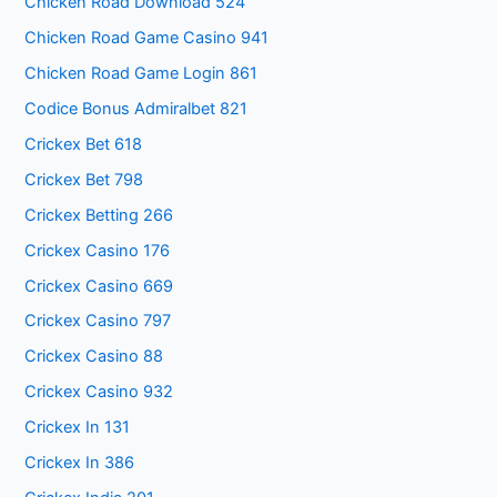
Chicken Road Download 524
Chicken Road Game Casino 941
Chicken Road Game Login 861
Codice Bonus Admiralbet 821
Crickex Bet 618
Crickex Bet 798
Crickex Betting 266
Crickex Casino 176
Crickex Casino 669
Crickex Casino 797
Crickex Casino 88
Crickex Casino 932
Crickex In 131
Crickex In 386