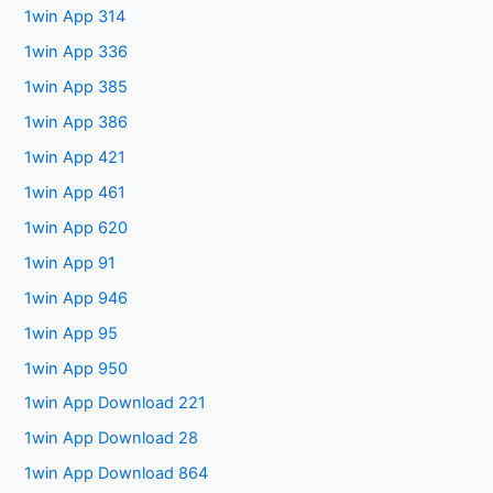
1win App 314
1win App 336
1win App 385
1win App 386
1win App 421
1win App 461
1win App 620
1win App 91
1win App 946
1win App 95
1win App 950
1win App Download 221
1win App Download 28
1win App Download 864