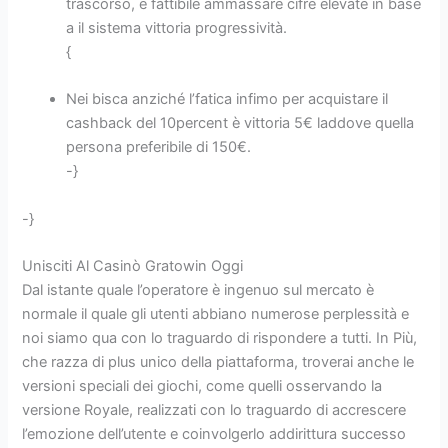
trascorso, è fattibile ammassare cifre elevate in base
a il sistema vittoria progressività.
{
Nei bisca anziché l’fatica infimo per acquistare il
cashback del 10percent è vittoria 5€ laddove quella
persona preferibile di 150€.
-}
-}
Unisciti Al Casinò Gratowin Oggi
Dal istante quale l’operatore è ingenuo sul mercato è
normale il quale gli utenti abbiano numerose perplessità e
noi siamo qua con lo traguardo di rispondere a tutti. In Più,
che razza di plus unico della piattaforma, troverai anche le
versioni speciali dei giochi, come quelli osservando la
versione Royale, realizzati con lo traguardo di accrescere
l’emozione dell’utente e coinvolgerlo addirittura successo