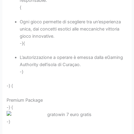
responsabile.
{
Ogni gioco permette di scegliere tra un’esperienza
unica, dai concetti esotici alle meccaniche vittoria
gioco innovative.
-}{
L’autorizzazione a operare è emessa dalla eGaming
Authority dell’isola di Curaçao.
-}
-} {
Premium Package
-} {
-}