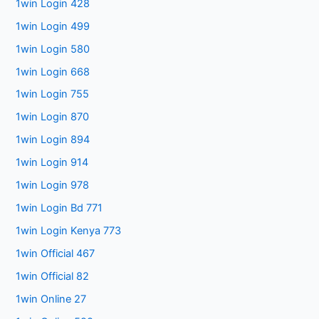
1win Login 428
1win Login 499
1win Login 580
1win Login 668
1win Login 755
1win Login 870
1win Login 894
1win Login 914
1win Login 978
1win Login Bd 771
1win Login Kenya 773
1win Official 467
1win Official 82
1win Online 27