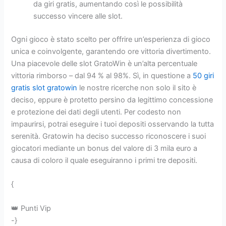
da giri gratis, aumentando così le possibilità
successo vincere alle slot.
Ogni gioco è stato scelto per offrire un’esperienza di gioco
unica e coinvolgente, garantendo ore vittoria divertimento.
Una piacevole delle slot GratoWin è un’alta percentuale
vittoria rimborso – dal 94 % al 98%. Sì, in questione a
50 giri
gratis slot gratowin
le nostre ricerche non solo il sito è
deciso, eppure è protetto persino da legittimo concessione
e protezione dei dati degli utenti. Per codesto non
impaurirsi, potrai eseguire i tuoi depositi osservando la tutta
serenità. Gratowin ha deciso successo riconoscere i suoi
giocatori mediante un bonus del valore di 3 mila euro a
causa di coloro il quale eseguiranno i primi tre depositi.
{
👑 Punti Vip
-}