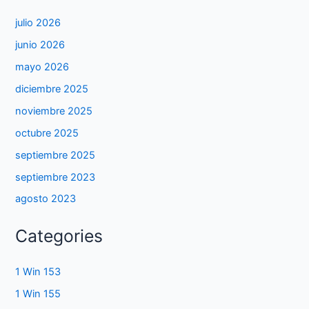
julio 2026
junio 2026
mayo 2026
diciembre 2025
noviembre 2025
octubre 2025
septiembre 2025
septiembre 2023
agosto 2023
Categories
1 Win 153
1 Win 155