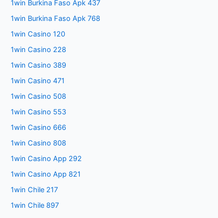
1win Burkina Faso Apk 437
1win Burkina Faso Apk 768
1win Casino 120
1win Casino 228
1win Casino 389
1win Casino 471
1win Casino 508
1win Casino 553
1win Casino 666
1win Casino 808
1win Casino App 292
1win Casino App 821
1win Chile 217
1win Chile 897