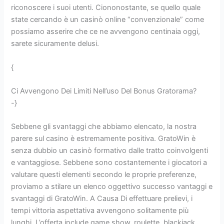
riconoscere i suoi utenti. Ciononostante, se quello quale
state cercando è un casinò online “convenzionale” come
possiamo asserire che ce ne avvengono centinaia oggi,
sarete sicuramente delusi.
{
Ci Avvengono Dei Limiti Nell’uso Del Bonus Gratorama?
-}
Sebbene gli svantaggi che abbiamo elencato, la nostra
parere sul casino è estremamente positiva. GratoWin è
senza dubbio un casinò formativo dalle tratto coinvolgenti
e vantaggiose. Sebbene sono costantemente i giocatori a
valutare questi elementi secondo le proprie preferenze,
proviamo a stilare un elenco oggettivo successo vantaggi e
svantaggi di GratoWin. A Causa Di effettuare prelievi, i
tempi vittoria aspettativa avvengono solitamente più
lunghi. L’offerta include game show, roulette, blackjack,