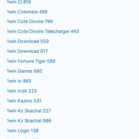
1win Ci 816
1win Colombia 498
1win Cote Divoire 796
1win Cote Divoire Telecharger 443
1win Download 559
1win Download 617
1win Fortune Tiger 589
1win Games 680
1win In 865
1win Indir 223
1win Kazino 531
1win Kz Skachat 227
1win Kz Skachat 986
1win Login 138