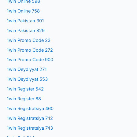
1win Online 598
1win Online 758
1win Pakistan 301
1win Pakistan 829
1win Promo Code 23
1win Promo Code 272
1win Promo Code 900
1win Qeydiyyat 271
1win Qeydiyyat 553
1win Register 542
1win Register 88
1win Registratsiya 460
1win Registratsiya 742
1win Registratsiya 743