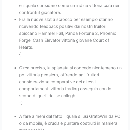
e il quale considero come un indice vittoria cura nei
confronti il giocatore.
Fra le nuove slot a scrocco per esempio stanno
ricevendo feedback positivi dai nostri fruitori
spiccano Hammer Fall, Panda Fortune 2, Phoenix
Forge, Cash Elevator vittoria giovane Court of
Hearts.
{
Circa preciso, la spianata si concede nientemeno un
po’ vittoria pensiero, offrendo agli fruitori
considerazione comparative dei di essi
comportamenti vittoria trading ossequio con lo
scopo di quelli dei sé colleghi.
-}
A fare a meni dal fatto il quale si usi GratoWin da PC
o da mobile, è cruciale puntare costruiti in maniera