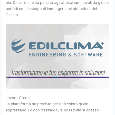
più. Dai un’occhiata persino agli affascinanti tavoli da gioco,
perfetti con lo scopo di immergerti nell’atmosfera del
Casino.
Lavoro Clienti
La piattaforma ha previsto per tutti coloro quale
apprezzano il gioco d’azzardo, la possibilità successo