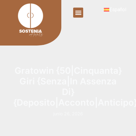
Ir
Menu
Español
al
contenido
Gratowin {50|Cinquanta}
Giri {Senza|In Assenza
Di}
{Deposito|Acconto|Anticipo
junio 26, 2026