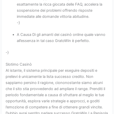
esattamente la ricca giocata delle FAQ, accelera la
sospensione dei problemi offrendo risposte
immediate alle domande vittoria abitudine.
-}
A Causa Di gli amanti dei casinò online quale vanno
all’essenza in tal caso GratoWin è perfetto.
-}
Slotimo Casinò
Al istante, il sistema principale per eseguire depositi e
prelievi è unicamente la lista successo credito. Non
sappiamo persino il ragione, ciononostante siamo alcuni
che il sito stia provvedendo ad ampliare il range. Prenditi il
periodo fondamentale a causa di sfruttare al meglio le tue
opportunità, esplora varie strategie e approcci, e goditi
l’emozione di competere a fine di ottenere grandi vincite.
Dubbio avrai sentito parlare successo GratoWin La Penisola