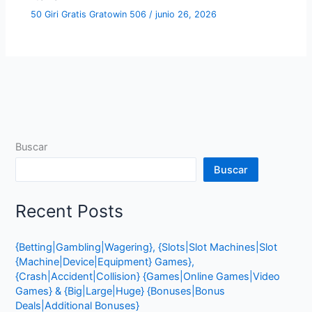
50 Giri Gratis Gratowin 506
/
junio 26, 2026
Buscar
Buscar
Recent Posts
{Betting|Gambling|Wagering}, {Slots|Slot Machines|Slot
{Machine|Device|Equipment} Games},
{Crash|Accident|Collision} {Games|Online Games|Video
Games} & {Big|Large|Huge} {Bonuses|Bonus
Deals|Additional Bonuses}