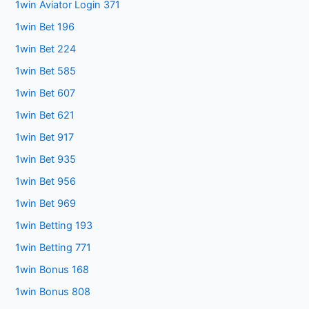
1win Aviator Login 371
1win Bet 196
1win Bet 224
1win Bet 585
1win Bet 607
1win Bet 621
1win Bet 917
1win Bet 935
1win Bet 956
1win Bet 969
1win Betting 193
1win Betting 771
1win Bonus 168
1win Bonus 808