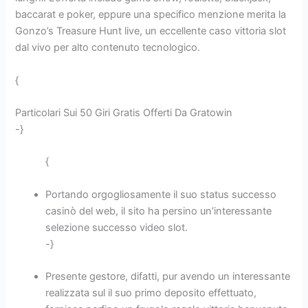
baccarat e poker, eppure una specifico menzione merita la
Gonzo’s Treasure Hunt live, un eccellente caso vittoria slot
dal vivo per alto contenuto tecnologico.
{
Particolari Sui 50 Giri Gratis Offerti Da Gratowin
-}
{
Portando orgogliosamente il suo status successo
casinò del web, il sito ha persino un’interessante
selezione successo video slot.
-}
Presente gestore, difatti, pur avendo un interessante
realizzata sul il suo primo deposito effettuato,