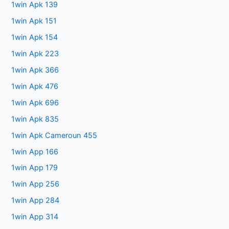
1win Apk 139
1win Apk 151
1win Apk 154
1win Apk 223
1win Apk 366
1win Apk 476
1win Apk 696
1win Apk 835
1win Apk Cameroun 455
1win App 166
1win App 179
1win App 256
1win App 284
1win App 314