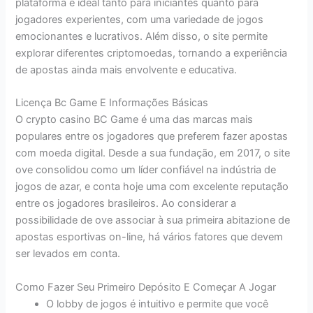
plataforma é ideal tanto para iniciantes quanto para
jogadores experientes, com uma variedade de jogos
emocionantes e lucrativos. Além disso, o site permite
explorar diferentes criptomoedas, tornando a experiência
de apostas ainda mais envolvente e educativa.
Licença Bc Game E Informações Básicas
O crypto casino BC Game é uma das marcas mais
populares entre os jogadores que preferem fazer apostas
com moeda digital. Desde a sua fundação, em 2017, o site
ove consolidou como um líder confiável na indústria de
jogos de azar, e conta hoje uma com excelente reputação
entre os jogadores brasileiros. Ao considerar a
possibilidade de ove associar à sua primeira abitazione de
apostas esportivas on-line, há vários fatores que devem
ser levados em conta.
Como Fazer Seu Primeiro Depósito E Começar A Jogar
O lobby de jogos é intuitivo e permite que você