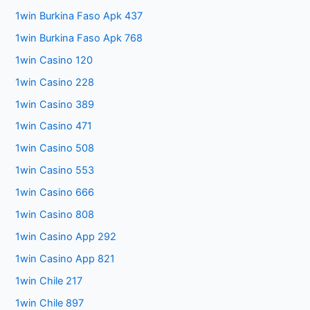
1win Burkina Faso Apk 437
1win Burkina Faso Apk 768
1win Casino 120
1win Casino 228
1win Casino 389
1win Casino 471
1win Casino 508
1win Casino 553
1win Casino 666
1win Casino 808
1win Casino App 292
1win Casino App 821
1win Chile 217
1win Chile 897