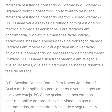
retornará resultados contendo ou «termo1» ou «termo2».
Digitando termo1 not termo2 no formulário de busca
retornará resultados contendo «termo1» e não «termo2».
O BC.Game varia as taxas de retirada com questione no
método e moeda selecionados. Para retiradas em
criptomoeda, o objetivo é manter as taxas baixas,
geralmente incluindo apenas a taxa de transação da rede.
Retiradas em moeda fiduciária podem envolver taxas
adicionais, dependendo do processador de finanziamento
utilizado. O BC.Game fisica transparência em relação a
quaisquer taxas, que são claramente delineadas durante a
fase de retirada.
O Bc Cassino Oferece Bônus Para Novos Jogadores?
Qual o melhor aplicativo para jogar os diversos jogos em
que você esteja. BC.Game qualora destaca entre os
cassinos online por propria exclusividade no uso de
criptomoedas, oferecendo privacidade e segurança. A