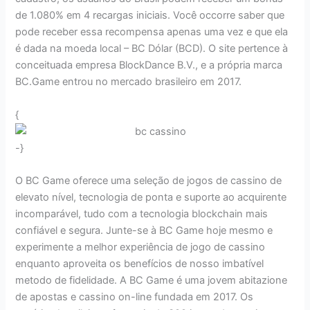
de 1.080% em 4 recargas iniciais. Você occorre saber que
pode receber essa recompensa apenas uma vez e que ela
é dada na moeda local – BC Dólar (BCD). O site pertence à
conceituada empresa BlockDance B.V., e a própria marca
BC.Game entrou no mercado brasileiro em 2017.
{
-}
O BC Game oferece uma seleção de jogos de cassino de
elevato nível, tecnologia de ponta e suporte ao acquirente
incomparável, tudo com a tecnologia blockchain mais
confiável e segura. Junte-se à BC Game hoje mesmo e
experimente a melhor experiência de jogo de cassino
enquanto aproveita os benefícios de nosso imbatível
metodo de fidelidade. A BC Game é uma jovem abitazione
de apostas e cassino on-line fundada em 2017. Os