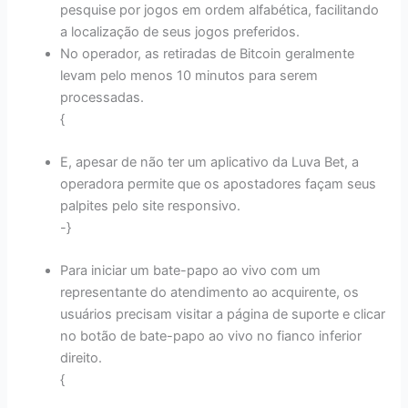
pesquise por jogos em ordem alfabética, facilitando
a localização de seus jogos preferidos.
No operador, as retiradas de Bitcoin geralmente
levam pelo menos 10 minutos para serem
processadas.
{
E, apesar de não ter um aplicativo da Luva Bet, a
operadora permite que os apostadores façam seus
palpites pelo site responsivo.
-}
Para iniciar um bate-papo ao vivo com um
representante do atendimento ao acquirente, os
usuários precisam visitar a página de suporte e clicar
no botão de bate-papo ao vivo no fianco inferior
direito.
{