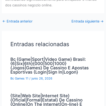
dos cassinos negozio online.
←
Entrada anterior
Entrada siguiente
→
Entradas relacionadas
Bc {Game|Sport|Video Game} Brasil:
{6|Six|6th}{000|500|1000}
{Jogos|Games} De Cassino E Apostas
Esportivas {Login|Sign In|Logon}
Bc Games 11
/
junio 26, 2026
{Site|Web Site|Internet Site}
{Oficial|Formal|Estatal} De Cassino
{Online|On The Internet|On-line} E