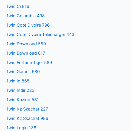
1win Ci 816
1win Colombia 498
1win Cote Divoire 796
1win Cote Divoire Telecharger 443
1win Download 559
1win Download 617
1win Fortune Tiger 589
1win Games 680
1win In 865
1win Indir 223
1win Kazino 531
1win Kz Skachat 227
1win Kz Skachat 986
1win Login 138