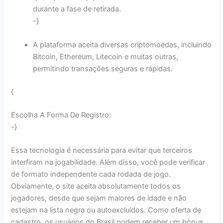
durante a fase de retirada.
-}
A plataforma aceita diversas criptomoedas, incluindo
Bitcoin, Ethereum, Litecoin e muitas outras,
permitindo transações seguras e rápidas.
{
Escolha A Forma De Registro:
-}
Essa tecnologia é necessária para evitar que terceiros
interfiram na jogabilidade. Além disso, você pode verificar
de formato independente cada rodada de jogo.
Obviamente, o site aceita absolutamente todos os
jogadores, desde que sejam maiores de idade e não
estejam na lista negra ou autoexcluídos. Como oferta de
cadastro, os usuários do Brasil podem receber um bônus