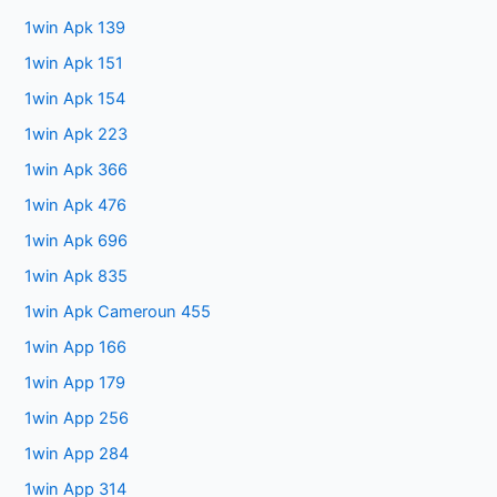
1win Apk 139
1win Apk 151
1win Apk 154
1win Apk 223
1win Apk 366
1win Apk 476
1win Apk 696
1win Apk 835
1win Apk Cameroun 455
1win App 166
1win App 179
1win App 256
1win App 284
1win App 314