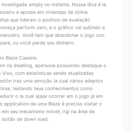
investigada simply no instante. Nossa dica é la
nanceiro e aposte em viviendas de ótima
itas que lideram o position de avaliação
omeça perform zero, e o gráfico vai subindo e
financeiro. Você tem que abandonar o jogo con
 pare, ou você perde seu dinheiro.
Do Blaze Cassino
em na dwelling, apersona possuindo destaque o
 Vivo, com estatísticas sendo atualizadas
estón traz uma emoção la cual vários adeptos
tirse, testando teus conhecimentos como
ucir o la cual ajajai ocorrer em o jogo já em
 application de uma Blaze é preciso visitar o
sa em seu mecanismo móvel, irgi na área de
o botão de down load.