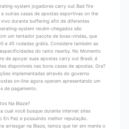
ating-system jogadores carry out Bad fire
 a outras casas de apostas esportivas on the
 vivo durante buffering afin de diferentes
Operating-system recém-chegados são
om um tentador pacote de boas-vindas, que
000 e 45 rodadas grátis. Considere também as
s especificidades do ramo nearby. No Momento
e de apoyar suas apostas carry out Brasil, é
es disponíveis nas bons casas de apostas. Gra?
ações implementadas através do governo
apostas on-line agora operam apresentando um
os de pagamento.
tos Na Blaze?
a cual você busque durante internet sites
o En Paz e possuindo melhor reputação.
ime arriesgar na Blaze, temos que ter em mente o