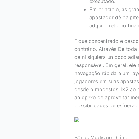
executado.
Em princípio, as gr
apostador dê palpit
adquirir retorno finan
Fique concentrado e descon
contrário. Através De toda 
de ni siquiera un poco adi
responsável. Em geral, ele
navegação rápida e um lay
jogadores em suas apostas.
desde o modestos 1×2 ao c
an op??o de aproveitar m
possibilidades de esfuerzo
Bônus Modismo Diário