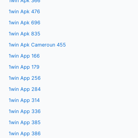
1win Apk 366
1win Apk 476
1win Apk 696
1win Apk 835
1win Apk Cameroun 455
1win App 166
1win App 179
1win App 256
1win App 284
1win App 314
1win App 336
1win App 385
1win App 386