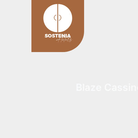
Ir
al
contenido
Blaze Cassin