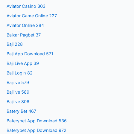
Aviator Casino 303
Aviator Game Online 227
Aviator Online 284
Baixar Pagbet 37
Baji 228
Baji App Download 571
Baji Live App 39
Baji Login 82
Bajilive 579
Bajilive 589
Bajilive 806
Batery Bet 467
Baterybet App Download 536
Baterybet App Download 972