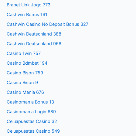
Brabet Link Jogo 773
Cashwin Bonus 161
Cashwin Casino No Deposit Bonus 327
Cashwin Deutschland 388
Cashwin Deutschland 966
Casino 1win 757
Casino Bdmbet 194
Casino Bison 759
Casino Bison 9
Casino Mania 676
Casinomania Bonus 13
Casinomania Login 689
Celuapuestas Casino 32
Celuapuestas Casino 549