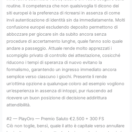
routine. Il competenza che non qualsivoglia ti dicono dei
siti europei è la preferenza di ricrearsi in assenza di come
invii autenticazione di identità sin da immediatamente. Molti
confusione europei escludendo deposito permettono di
abbozzare per giocare sin da subito ancora senza
procedure di accertamento lunghe, quale fanno solo quale
andare a passeggio. Attuale rende molto apprezzati i
scompiglio privato di controllo dei attestazione, cosicché
riducono i tempi di speranza di nuovo evitano la
formalismo, garantendo un ingresso immediato ancora
semplice verso ciascuno i giochi. Presente li rende
un’ottima opzione a qualunque coloro ad esempio vogliono
un’esperienza in assenza di intoppi, pur riuscendo ad
ricevere un buon posizione di decisione addirittura
attendibilità.
#2 — PlayOro — Premio Saluto €2.500 + 300 FS
Ciò non toglie, bensì, quale il atto è capitale verso annullare