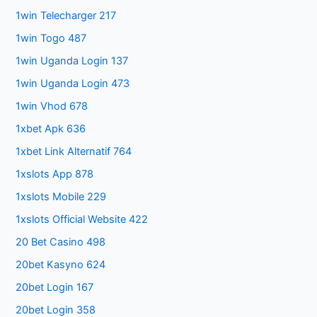
1win Telecharger 217
1win Togo 487
1win Uganda Login 137
1win Uganda Login 473
1win Vhod 678
1xbet Apk 636
1xbet Link Alternatif 764
1xslots App 878
1xslots Mobile 229
1xslots Official Website 422
20 Bet Casino 498
20bet Kasyno 624
20bet Login 167
20bet Login 358