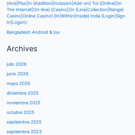
{And|Plus|In {Addition|Inclusion|Add-on} To} {Online|On
The Internet|On-line} {Casino|On {Line|Collection|Range}
Casino|Online Casino} {In|Within|Inside} India {Login|Sign
In|Logon}
Bangladesh Android & Ios
Archives
julio 2026
junio 2026
mayo 2026
diciembre 2025
noviembre 2025
octubre 2025
septiembre 2025
septiembre 2023