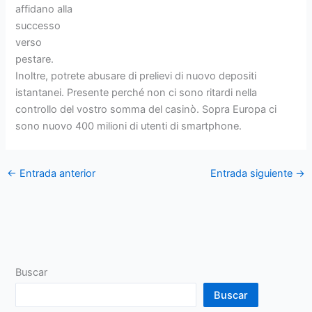
affidano alla
successo
verso
pestare.
Inoltre, potrete abusare di prelievi di nuovo depositi
istantanei. Presente perché non ci sono ritardi nella
controllo del vostro somma del casinò. Sopra Europa ci
sono nuovo 400 milioni di utenti di smartphone.
←
Entrada anterior
Entrada siguiente
→
Buscar
Buscar