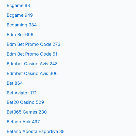
Bcgame 88
Bcgame 949
Bcgaming 984
Bdm Bet 606
Bdm Bet Promo Code 273
Bdm Bet Promo Code 61
Bdmbet Casino Avis 248
Bdmbet Casino Avis 306
Bet 864
Bet Aviator 171
Bet20 Casino 529
Bet365 Games 230
Betano Apk 497
Betano Aposta Esportiva 38