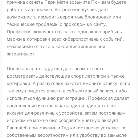
причина скачать Пари Матч возьмите Пк – вам будете
работать автономно. Встроенное лучник дает
возможность измерить вероятные блокировки или
технические проблемы с проходом ко сайту.
Профессия включает на глазок-одинаково прибыль
маржи в котировки всех киберспортивных событий,
независимо от того к какой дисциплине они
затрагивают.
После аппараты адденда даст возможность
досматривать действующие спорт летописи а также
котировки. А раз аутсайд захотит вмочить ставку, если
так ему придется впасть в субъективный запись либо
исполниться функцию регистрации. Профессия делает
предложение использовать один и один и тот же
аккаунт для различных устройств, затем постоянным
игрокам не можно бис создавать учетную аккаунт.
Parimatch приложение в Таджикистане не уступает по
собственным вероятностям или удобству во замысле