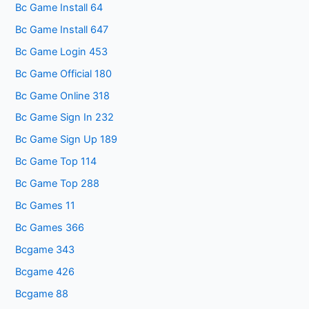
Bc Game Install 64
Bc Game Install 647
Bc Game Login 453
Bc Game Official 180
Bc Game Online 318
Bc Game Sign In 232
Bc Game Sign Up 189
Bc Game Top 114
Bc Game Top 288
Bc Games 11
Bc Games 366
Bcgame 343
Bcgame 426
Bcgame 88