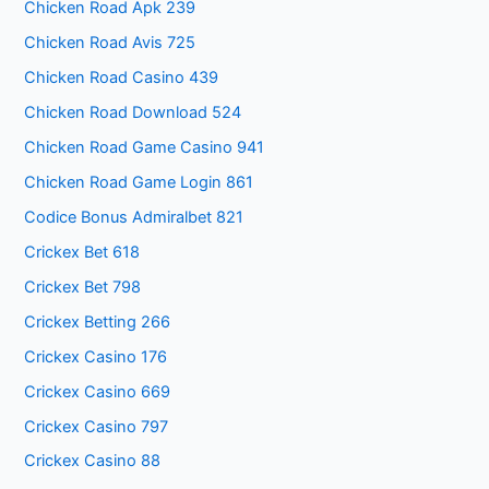
Chicken Road Apk 239
Chicken Road Avis 725
Chicken Road Casino 439
Chicken Road Download 524
Chicken Road Game Casino 941
Chicken Road Game Login 861
Codice Bonus Admiralbet 821
Crickex Bet 618
Crickex Bet 798
Crickex Betting 266
Crickex Casino 176
Crickex Casino 669
Crickex Casino 797
Crickex Casino 88