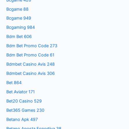
Bcgame 88
Bcgame 949
Bcgaming 984
Bdm Bet 606
Bdm Bet Promo Code 273
Bdm Bet Promo Code 61
Bdmbet Casino Avis 248
Bdmbet Casino Avis 306
Bet 864
Bet Aviator 171
Bet20 Casino 529
Bet365 Games 230
Betano Apk 497
Betano Aposta Esportiva 38