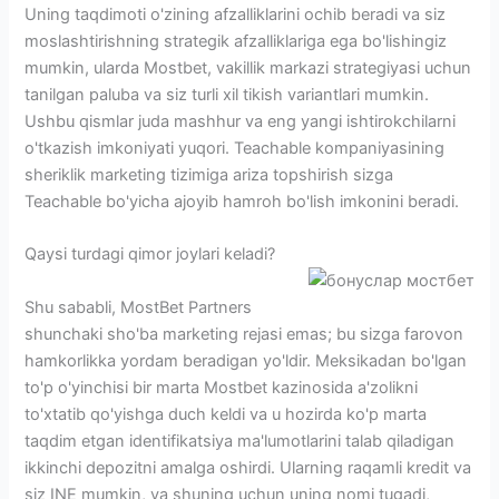
Uning taqdimoti o'zining afzalliklarini ochib beradi va siz
moslashtirishning strategik afzalliklariga ega bo'lishingiz
mumkin, ularda Mostbet, vakillik markazi strategiyasi uchun
tanilgan paluba va siz turli xil tikish variantlari mumkin.
Ushbu qismlar juda mashhur va eng yangi ishtirokchilarni
o'tkazish imkoniyati yuqori. Teachable kompaniyasining
sheriklik marketing tizimiga ariza topshirish sizga
Teachable bo'yicha ajoyib hamroh bo'lish imkonini beradi.
Qaysi turdagi qimor joylari keladi?
Shu sababli, MostBet Partners
shunchaki sho'ba marketing rejasi emas; bu sizga farovon
hamkorlikka yordam beradigan yo'ldir. Meksikadan bo'lgan
to'p o'yinchisi bir marta Mostbet kazinosida a'zolikni
to'xtatib qo'yishga duch keldi va u hozirda ko'p marta
taqdim etgan identifikatsiya ma'lumotlarini talab qiladigan
ikkinchi depozitni amalga oshirdi. Ularning raqamli kredit va
siz INE mumkin, va shuning uchun uning nomi tugadi,