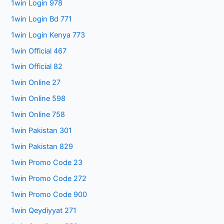
1win Login 978
1win Login Bd 771
1win Login Kenya 773
1win Official 467
1win Official 82
1win Online 27
1win Online 598
1win Online 758
1win Pakistan 301
1win Pakistan 829
1win Promo Code 23
1win Promo Code 272
1win Promo Code 900
1win Qeydiyyat 271