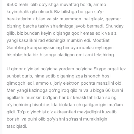
9500 realni olib qo'yishga muvaffaq bo'ldi, ammo
keyinchalik qila olmadi. Biz bilishga bo'lgan sa'y-
harakatlarimiz bilan va siz muammoni hal qilasiz, geymer
bizning barcha tashvishlarimizga javob bermadi. Shunday
qilib, biz bundan keyin o'qishga qodir emas edik va siz
yangi kasallikni rad etishingiz mumkin edi. MostBet
Gambling kompaniyasining himoya indeksi reytingini
hisoblashda biz hisobga oladigan omillarni tekshiring.
U qimor o'yinlari bo'yicha yordam bo'yicha Skype orqali tez
suhbat qurib, nima sotib olganingizga ishonch hosil
qilmoqchi edi, ammo u joriy elektron pochta manzilini oldi.
Men yangi kazinoga qo'ng'iroq qildim va u bizga 60 kunni
egallashi mumkin bo'lgan har bir kerakli tahlildan so'ng
o'yinchining hisobi aslida blokdan chiqarilganligini ma'lum
qildi. To'p o'yinchisi o'z akkauntlari mavjudligini kuzatib
borishi va pulni olib qo'yishni so'rashi mumkinligini
tasdiqladi.