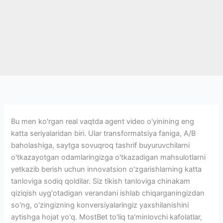
Bu men ko'rgan real vaqtda agent video o'yinining eng
katta seriyalaridan biri. Ular transformatsiya faniga, A/B
baholashiga, saytga sovuqroq tashrif buyuruvchilarni
o'tkazayotgan odamlaringizga o'tkazadigan mahsulotlarni
yetkazib berish uchun innovatsion o'zgarishlarning katta
tanloviga sodiq qoldilar.
Siz tikish tanloviga chinakam
qiziqish uyg'otadigan verandani ishlab chiqarganingizdan
so'ng, o'zingizning konversiyalaringiz yaxshilanishini
aytishga hojat yo'q. MostBet to'liq ta'minlovchi kafolatlar,