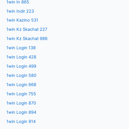
1win In 865
1win Indir 223
1win Kazino 531
1win Kz Skachat 227
1win Kz Skachat 986
1win Login 138
1win Login 428
1win Login 499
1win Login 580
1win Login 668
1win Login 755
1win Login 870
1win Login 894
1win Login 914