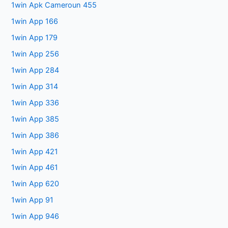
1win Apk Cameroun 455
1win App 166
1win App 179
1win App 256
1win App 284
1win App 314
1win App 336
1win App 385
1win App 386
1win App 421
1win App 461
1win App 620
1win App 91
1win App 946