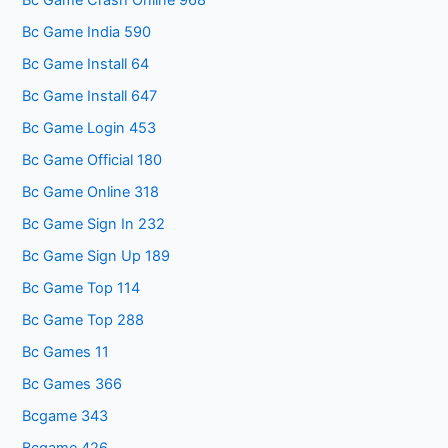
Bc Game Crash Online 968
Bc Game India 590
Bc Game Install 64
Bc Game Install 647
Bc Game Login 453
Bc Game Official 180
Bc Game Online 318
Bc Game Sign In 232
Bc Game Sign Up 189
Bc Game Top 114
Bc Game Top 288
Bc Games 11
Bc Games 366
Bcgame 343
Bcgame 426