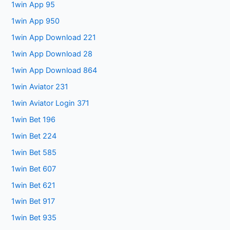
1win App 95
1win App 950
1win App Download 221
1win App Download 28
1win App Download 864
1win Aviator 231
1win Aviator Login 371
1win Bet 196
1win Bet 224
1win Bet 585
1win Bet 607
1win Bet 621
1win Bet 917
1win Bet 935