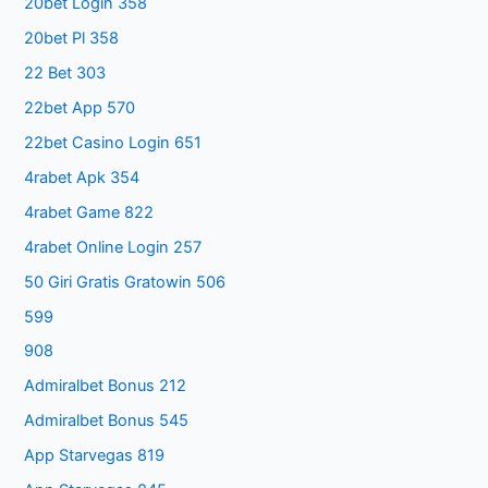
20bet Login 358
20bet Pl 358
22 Bet 303
22bet App 570
22bet Casino Login 651
4rabet Apk 354
4rabet Game 822
4rabet Online Login 257
50 Giri Gratis Gratowin 506
599
908
Admiralbet Bonus 212
Admiralbet Bonus 545
App Starvegas 819