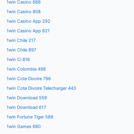
1win Casino 666
1win Casino 808
1win Casino App 292
1win Casino App 821
1win Chile 217
1win Chile 897
1win Ci 816
1win Colombia 498
1win Cote Divoire 796
1win Cote Divoire Telecharger 443
1win Download 559
1win Download 617
1win Fortune Tiger 589
1win Games 680