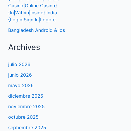
Casino|Online Casino}
{In|Within|Inside} India
{Login|Sign In|Logon}
Bangladesh Android & Ios
Archives
julio 2026
junio 2026
mayo 2026
diciembre 2025
noviembre 2025
octubre 2025
septiembre 2025