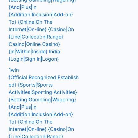
{And|Plus|In
{Addition|Inclusion|Add-on}
To} {Online|On The
Internet|On-line} {Casino|On
{Line|Collection|Range}
Casino|Online Casino}
{In|Within|Inside} India
{Login|Sign In|Logon}
1win
{Official|Recognized|Establish
ed} {Sports|Sports
Activities|Sporting Activities}
{Betting|Gambling|Wagering}
{And|Plus|In
{Addition|Inclusion|Add-on}
To} {Online|On The
Internet|On-line} {Casino|On
{Line|Collection|Range}