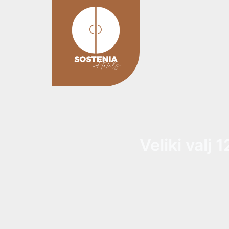
Ir
al
contenido
Veliki valj