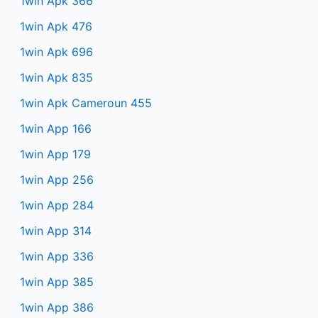
1win Apk 366
1win Apk 476
1win Apk 696
1win Apk 835
1win Apk Cameroun 455
1win App 166
1win App 179
1win App 256
1win App 284
1win App 314
1win App 336
1win App 385
1win App 386