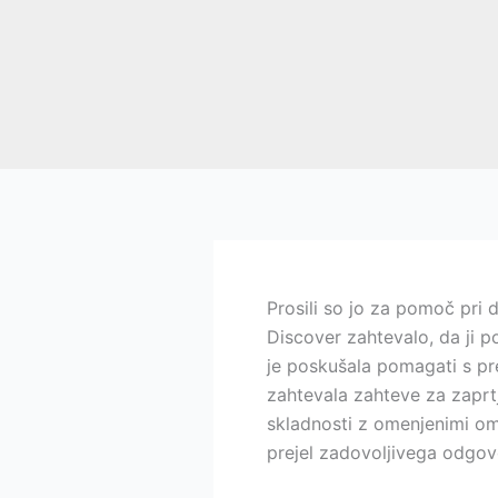
Prosili so jo za pomoč pri 
Discover zahtevalo, da ji p
je poskušala pomagati s pre
zahtevala zahteve za zaprt
skladnosti z omenjenimi ome
prejel zadovoljivega odgov