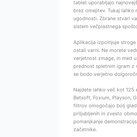
tablet uporabljajo najnovej
brez omejitev. Tukaj lahko 
ugodnosti. Zbrane stvari v
sistem večplastnega spošto
Aplikacija izpolnjuje stroge
ostali varni. Ne morete ved
verjetnost zmage, in med u
prednost spletnim igram z 
se bodo verjetno dolgoročn
Najdete lahko več kot 125 e
Betsoft, Foxium, Playson, G
filtrov omogočajo bolj glad
priljubljenih in zvesto obm
pomanjkanje demonstracijsk
začetnike.