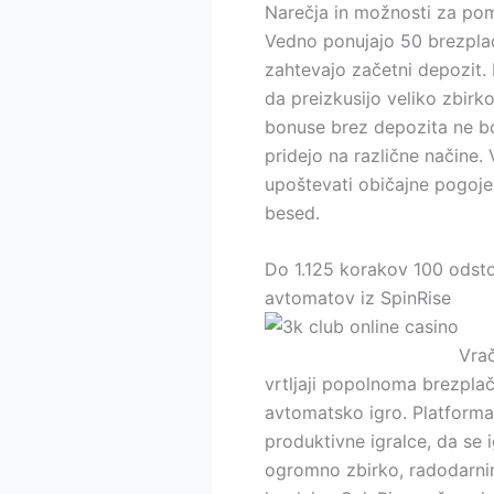
Narečja in možnosti za po
Vedno ponujajo 50 brezplač
zahtevajo začetni depozit
da preizkusijo veliko zbirk
bonuse brez depozita ne bo
pridejo na različne načine. 
upoštevati običajne pogoje 
besed.
Do 1.125 korakov 100 odstotk
avtomatov iz SpinRise
Vrač
vrtljaji popolnoma brezplač
avtomatsko igro. Platforma
produktivne igralce, da se 
ogromno zbirko, radodarni