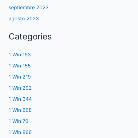
septiembre 2023
agosto 2023
Categories
1 Win 153
1 Win 155
1 Win 219
1 Win 292
1 Win 344
1 Win 668
1 Win 70
1 Win 866