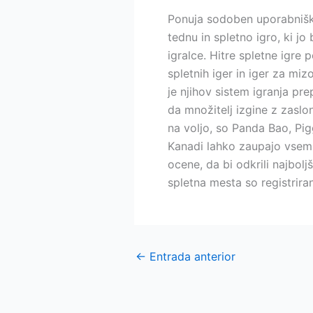
Ponuja sodoben uporabniški
tednu in spletno igro, ki jo
igralce. Hitre spletne igre
spletnih iger in iger za mi
je njihov sistem igranja pre
da množitelj izgine z zaslon
na voljo, so Panda Bao, Pig
Kanadi lahko zaupajo vsem
ocene, da bi odkrili najbolj
spletna mesta so registrira
←
Entrada anterior