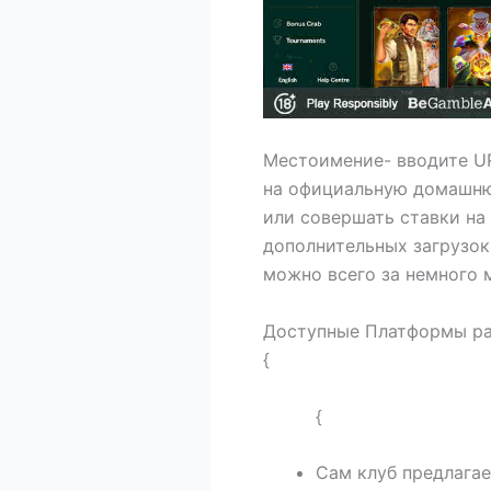
Местоимение- вводите UR
на официальную домашнюю
или совершать ставки на
дополнительных загрузок
можно всего за немного 
Доступные Платформы ра
{
{
Сам клуб предлага