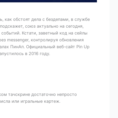
ь, как обстоят дела с бездепами, в службе
подскажет, союз актуально на сегодня,
 событий. Кстати, заветный код на сейлы
рез messenger, контролируя обновления
налах ПинАп. Официальный веб-сайт Pin Up
апустилось в 2016 году.
ком тачскрине достаточно непросто
исла или игральные картеж.