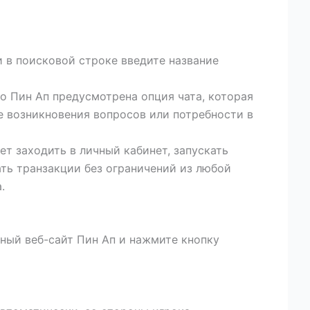
и в поисковой строке введите название
но Пин Ап предусмотрена опция чата, которая
е возникновения вопросов или потребности в
т заходить в личный кабинет, запускать
ть транзакции без ограничений из любой
.
ный веб-сайт Пин Ап и нажмите кнопку