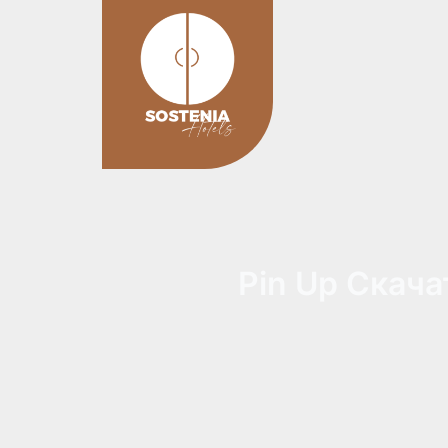
Ir
al
contenido
Pin Up Скач