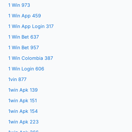
1 Win 973
1 Win App 459
1 Win App Login 317
1 Win Bet 637
1 Win Bet 957
1 Win Colombia 387
1 Win Login 606
1vin 877
1win Apk 139
1win Apk 151
1win Apk 154
1win Apk 223