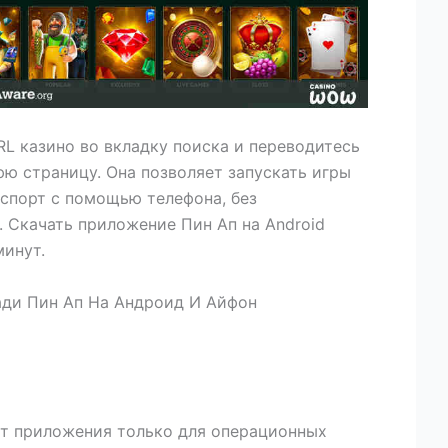
L казино во вкладку поиска и переводитесь
 страницу. Она позволяет запускать игры
 спорт с помощью телефона, без
. Скачать приложение Пин Ап на Аndroid
минут.
ди Пин Ап На Андроид И Айфон
ет приложения только для операционных