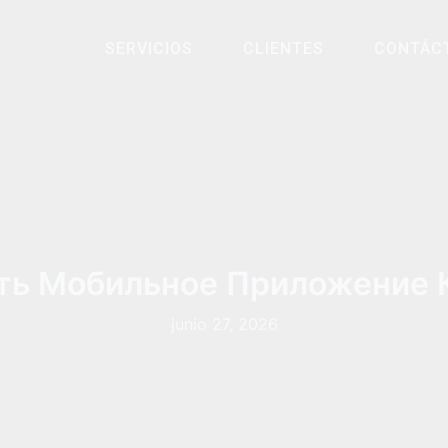
SERVICIOS
CLIENTES
CONTÁC
ать Мобильное Приложение 
junio 27, 2026