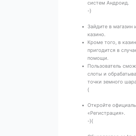
систем Андроид.
-}
Зайдите в магазин 
казино.
Кроме того, в кази
пригодится в случа
помощи.
Пользователь сможе
слоты и обрабатыва
точки земного шара
{
Откройте официаль
«Регистрация».
-}{