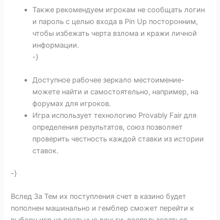
Также рекомендуем игрокам не сообщать логин
и пароль с целью входа в Pin Up посторонним,
чтобы избежать черта взлома и кражи личной
информации.
-}
Доступное рабочее зеркало местоимение-
можете найти и самостоятельно, например, на
форумах для игроков.
Игра использует технологию Provably Fair для
определения результатов, союз позволяет
проверить честность каждой ставки из истории
ставок.
-}
Вслед За Тем их поступления счет в казино будет
пополнен машинально и гемблер сможет перейти к