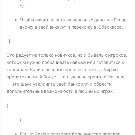
-}
Чтобы начать играть на реальные деньги в Pin up,
вхожу в свой аккаунт и перехожу в ‘Сберкасса’.
-}
Это радует не только новичков, но и бывалых игроков,
которым нужно прокачивать навыки или готовиться к
турнирам. Коли я впервые пополняю счёт, забираю
приветственный бонус — вот данное приятно! Награда
— это шанс увеличить свой банкролл и обрести
дополнительные возможности в любимых играх.
{
{
Pin Up Casino проходит большинство предлог