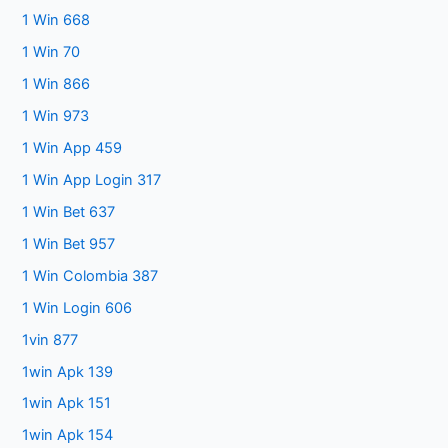
1 Win 668
1 Win 70
1 Win 866
1 Win 973
1 Win App 459
1 Win App Login 317
1 Win Bet 637
1 Win Bet 957
1 Win Colombia 387
1 Win Login 606
1vin 877
1win Apk 139
1win Apk 151
1win Apk 154