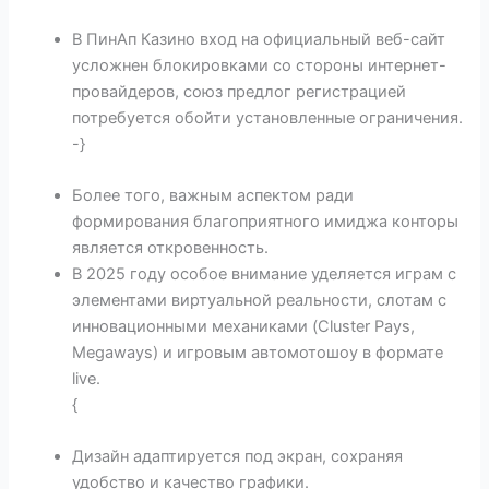
В ПинАп Казино вход на официальный веб-сайт
усложнен блокировками со стороны интернет-
провайдеров, союз предлог регистрацией
потребуется обойти установленные ограничения.
-}
Более того, важным аспектом ради
формирования благоприятного имиджа конторы
является откровенность.
В 2025 году особое внимание уделяется играм с
элементами виртуальной реальности, слотам с
инновационными механиками (Cluster Pays,
Megaways) и игровым автомотошоу в формате
live.
{
Дизайн адаптируется под экран, сохраняя
удобство и качество графики.