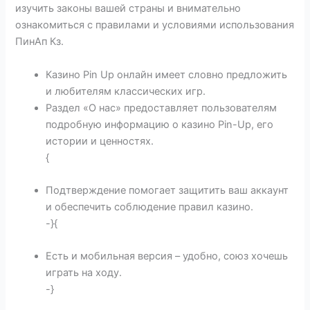
изучить законы вашей страны и внимательно
ознакомиться с правилами и условиями использования
ПинАп Кз.
Казино Pin Up онлайн имеет словно предложить
и любителям классических игр.
Раздел «О нас» предоставляет пользователям
подробную информацию о казино Pin-Up, его
истории и ценностях.
{
Подтверждение помогает защитить ваш аккаунт
и обеспечить соблюдение правил казино.
-}{
Есть и мобильная версия – удобно, союз хочешь
играть на ходу.
-}