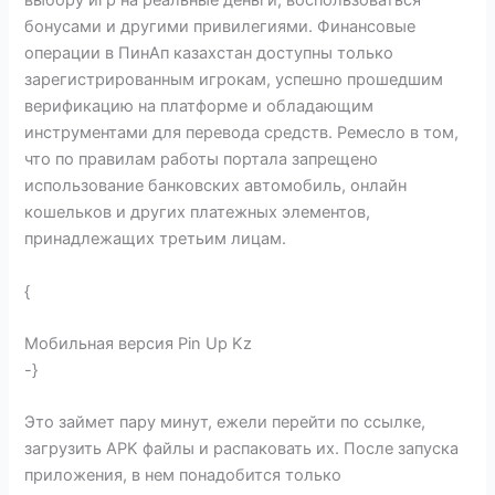
выбору игр на реальные деньги, воспользоваться
бонусами и другими привилегиями. Финансовые
операции в ПинАп казахстан доступны только
зарегистрированным игрокам, успешно прошедшим
верификацию на платформе и обладающим
инструментами для перевода средств. Ремесло в том,
что по правилам работы портала запрещено
использование банковских автомобиль, онлайн
кошельков и других платежных элементов,
принадлежащих третьим лицам.
{
Мобильная версия Pin Up Kz
-}
Это займет пару минут, ежели перейти по ссылке,
загрузить APK файлы и распаковать их. После запуска
приложения, в нем понадобится только