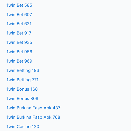
1win Bet 585
1win Bet 607
1win Bet 621
1win Bet 917
1win Bet 935
1win Bet 956
1win Bet 969
1win Betting 193
1win Betting 771
1win Bonus 168
1win Bonus 808
1win Burkina Faso Apk 437
1win Burkina Faso Apk 768
1win Casino 120