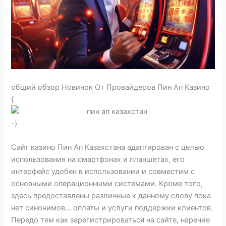
общий обзор Новинок От Провайдеров Пин Ап Казино
{
-}
Сайт казино Пин Ап Казахстана адаптирован с целью
использования на смартфонах и планшетах, его
интерфейс удобен в использовании и совместим с
основными операционными системами. Кроме того,
здесь предоставлены различные к данному слову пока
нет синонимов… оплаты и услуги поддержки клиентов.
Передо тем как зарегистрироваться на сайте, наречие