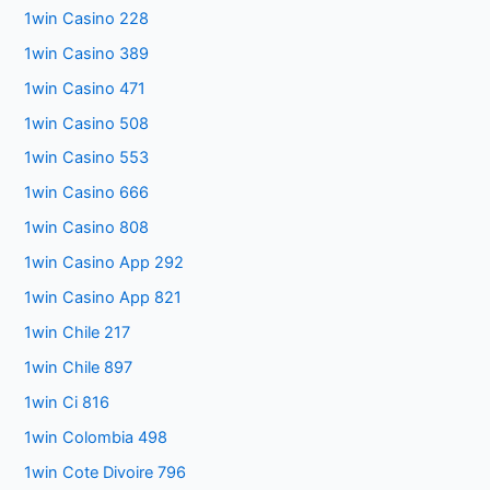
1win Casino 228
1win Casino 389
1win Casino 471
1win Casino 508
1win Casino 553
1win Casino 666
1win Casino 808
1win Casino App 292
1win Casino App 821
1win Chile 217
1win Chile 897
1win Ci 816
1win Colombia 498
1win Cote Divoire 796