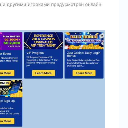
и и другими игроками предусмотрен онлайн