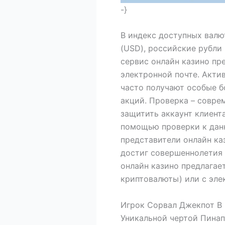
-}
В индекс доступных валю
(USD), российские рубли
сервис онлайн казино пр
электронной почте. Акти
часто получают особые б
акций. Проверка – совре
защитить аккаунт клиент
помощью проверки к дан
представители онлайн ка
достиг совершеннолетия 
онлайн казино предлагае
криптовалюты) или с эле
Игрок Сорвал Джекпот В 
Уникальной чертой Пинап