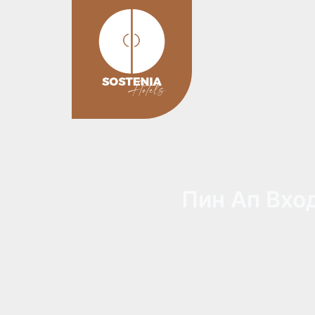
Ir
al
contenido
Пин Ап Вхо