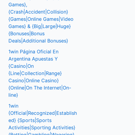
Games},
{Crash|Accident|Collision}
{Games|Online Games|Video
Games} & {Big|Large|Huge}
{Bonuses|Bonus
Deals|Additional Bonuses}
1win Página Oficial En
Argentina Apuestas Y
{Casino|On
{Line|Collection|Range}
Casino|Online Casino}
{Online|On The Internet|On-
line}
1win
{Official|Recognized|Establish
ed} {Sports|Sports
Activities|Sporting Activities}
{Betting|Gambling|Wagering}