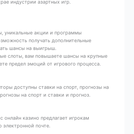
крае индустрии азартных игр.
ы, уникальные акции и программы
озможность получать дополнительные
вать шансы на выигрыш.
ые слоты, вам повышаете шансы на крупные
те предел эмоций от игрового процесса.
торы доступны ставки на спорт, прогнозы на
рогнозы на спорт и ставки и прогноз.
с онлайн казино предлагает игрокам
о электронной почте.