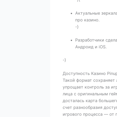
Актуальные зеркала
про казино.
-}
Разработчики сдел
Андроид и iOS.
-}
Доступность Казино Pinu
Такой формат сохраняет 
упрощает контроль за игр
лица с оригинальным гей
досталась карта большег
счет разнообразия досту
игрового процесса — от 